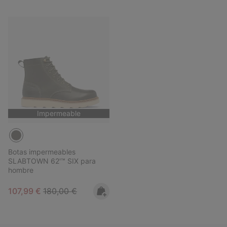
Impermeable
Botas impermeables
SLABTOWN 62'™ SIX para
hombre
Sale price:
Regular price:
107,99 €
180,00 €