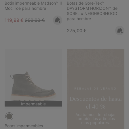
Botín impermeable Madson™ II
Botas de Gore-Tex™
Moc Toe para hombre
DAYSTORM HORIZON™ de
SOREL x NEIGHBORHOOD
para hombre
Sale price:
Regular price:
119,99 €
200,00 €
Regular price:
275,00 €
REBAJAS DE VERANO
Descuentos de hasta
Impermeable
el 40 %
Acabamos de rebajar
también los artículos
más populares.
Botas impermeables