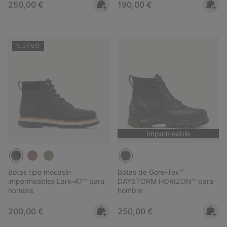
Regular price:
Regular price:
250,00 €
190,00 €
NUEVO
Impermeable
Botas tipo mocasín
Botas de Gore-Tex™
impermeables Lark-47™ para
DAYSTORM HORIZON™ para
hombre
hombre
Regular price:
Regular price:
200,00 €
250,00 €