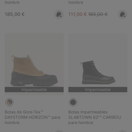
hombre
hombre
Regular price:
Sale price:
Regular price:
185,00 €
111,00 €
185,00 €
Impermeable
Impermeable
Botas de Gore-Tex™
Botas impermeables
DAYSTORM HORIZON™ para
SLABTOWN 62'™ CARIBOU
hombre
para hombre