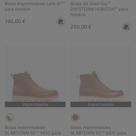
Botas impermeables Lark-47™
Botas de Gore-Tex™
para hombre
DAYSTORM HORIZON™ para
hombre
Regular price:
190,00 €
Regular price:
250,00 €
Impermeable
Impermeable
Botas impermeables
Botas impermeables
SLABTOWN 62'™ MOC para
SLABTOWN 62'™ MOC para