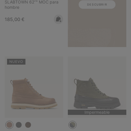
SLABTOWN 62'™ MOC para
DESCUBRIR
hombre
Regular price:
185,00 €
NUEVO
Impermeable