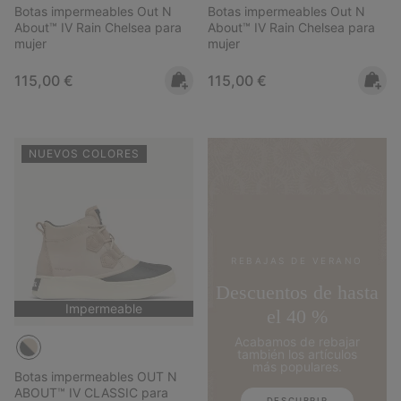
Botas impermeables Out N
Botas impermeables Out N
About™ IV Rain Chelsea para
About™ IV Rain Chelsea para
mujer
mujer
Regular price:
Regular price:
115,00 €
115,00 €
NUEVOS COLORES
REBAJAS DE VERANO
Descuentos de hasta
Impermeable
el 40 %
Acabamos de rebajar
también los artículos
más populares.
Botas impermeables OUT N
ABOUT™ IV CLASSIC para
DESCUBRIR