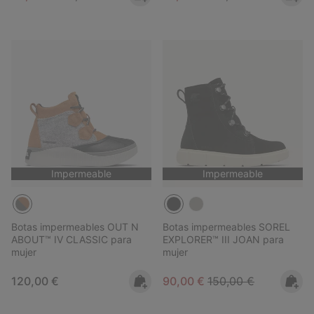
Impermeable
Impermeable
Botas impermeables OUT N
Botas impermeables SOREL
ABOUT™ IV CLASSIC para
EXPLORER™ III JOAN para
mujer
mujer
Regular price:
Sale price:
Regular price:
120,00 €
90,00 €
150,00 €