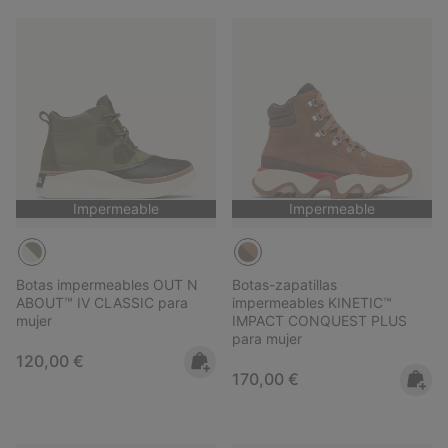
Impermeable
Impermeable
Botas impermeables OUT N
Botas-zapatillas
ABOUT™ IV CLASSIC para
impermeables KINETIC™
mujer
IMPACT CONQUEST PLUS
para mujer
Regular price:
120,00 €
Regular price:
170,00 €