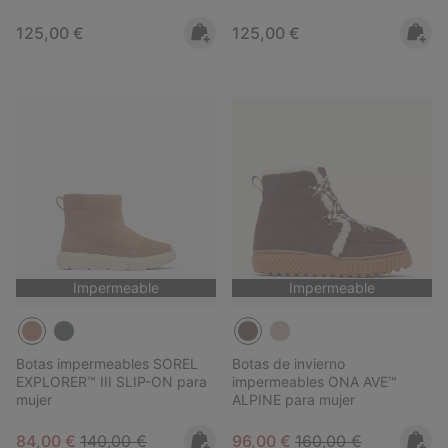
Regular price:
Regular price:
125,00 €
125,00 €
Impermeable
Impermeable
Botas impermeables SOREL
Botas de invierno
EXPLORER™ III SLIP-ON para
impermeables ONA AVE™
mujer
ALPINE para mujer
Sale price:
Regular price:
Sale price:
Regular price:
84,00 €
140,00 €
96,00 €
160,00 €