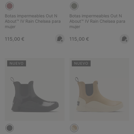
Botas impermeables Out N
Botas impermeables Out N
About™ IV Rain Chelsea para
About™ IV Rain Chelsea para
mujer
mujer
Regular price:
Regular price:
115,00 €
115,00 €
NUEVO
NUEVO