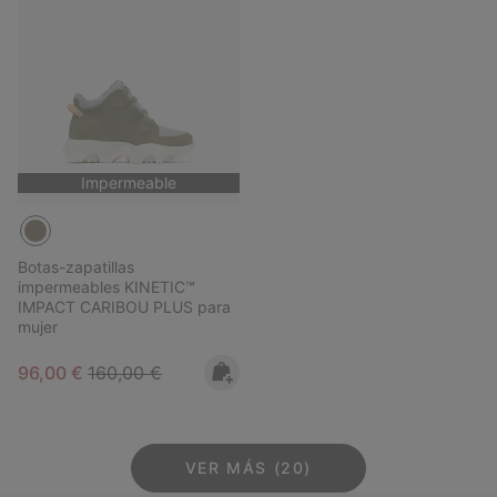
Impermeable
Botas-zapatillas
impermeables KINETIC™
IMPACT CARIBOU PLUS para
mujer
Sale price:
Regular price:
96,00 €
160,00 €
VER MÁS (20)