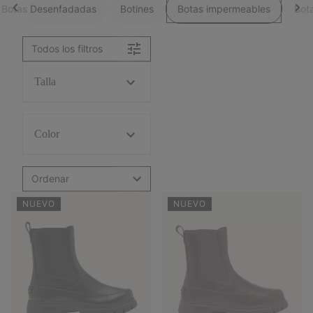
Botas Desenfadadas
Botines
Botas impermeables
Bot
Todos los filtros
Talla
Color
Ordenar
NUEVO
NUEVO