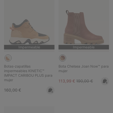
Impermeable
Impermeable
Botas-zapatillas
Bota Chelsea Joan Now™ para
impermeables KINETIC™
mujer
IMPACT CARIBOU PLUS para
mujer
Sale price:
Regular price:
113,99 €
190,00 €
Regular price:
160,00 €