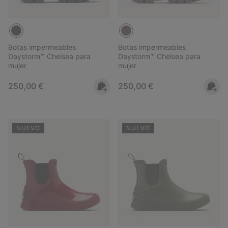
Botas impermeables
Botas impermeables
Daystorm™ Chelsea para
Daystorm™ Chelsea para
mujer
mujer
Regular price:
Regular price:
250,00 €
250,00 €
NUEVO
NUEVO