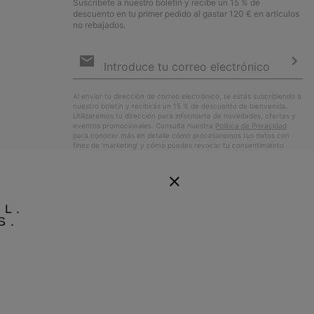
Suscríbete a nuestro boletín y recibe un 15 % de
descuento en tu primer pedido al gastar 120 € en artículos
no rebajados.
Suscripción
de
correo
Susc
electrónico
Al enviar tu dirección de correo electrónico, te estás suscribiendo a
nuestro boletín y recibirás un 15 % de descuento de bienvenida.
Utilizaremos tu dirección para informarte de novedades, ofertas y
eventos promocionales. Consulta nuestra
Política de Privacidad
para conocer más en detalle cómo procesaremos tus datos con
fines de ’marketing’ y cómo puedes revocar tu consentimiento.
EL.
S.