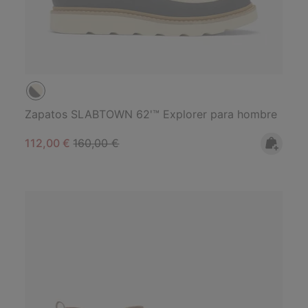
Zapatos SLABTOWN 62'™ Explorer para hombre
Sale price:
Regular price:
112,00 €
160,00 €