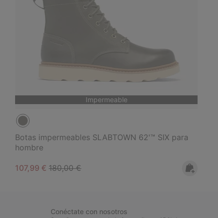
Impermeable
Botas impermeables SLABTOWN 62'™ SIX para
hombre
Sale price:
Regular price:
107,99 €
180,00 €
Conéctate con nosotros