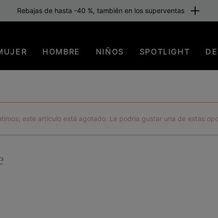
Rebajas de hasta -40 %, también en los superventas
MUJER
HOMBRE
NIÑOS
SPOTLIGHT
DE
timos, este artículo está agotado. Le podria gustar una de estas op
e