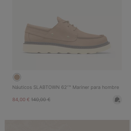
Náuticos SLABTOWN 62'™ Mariner para hombre
Sale price:
Regular price:
84,00 €
140,00 €