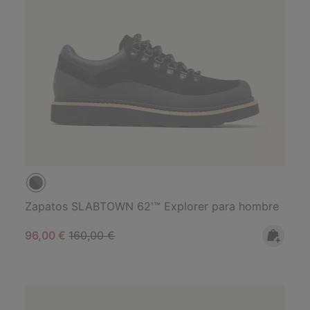
Zapatos SLABTOWN 62'™ Explorer para hombre
Sale price:
Regular price:
96,00 €
160,00 €