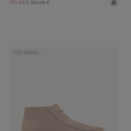
Sale price:
Regular price:
153,00 €
180,00 €
TOP VENTAS