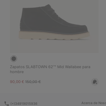
Zapatos SLABTOWN 62’™ Mid Wallabee para
hombre
Sale price:
Regular price:
90,00 €
150,00 €
Acerca de Noso
(+)34919015936