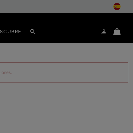
SCUBRE
Iniciar
Mini
Buscar
de
Cart
sesión
ciones.