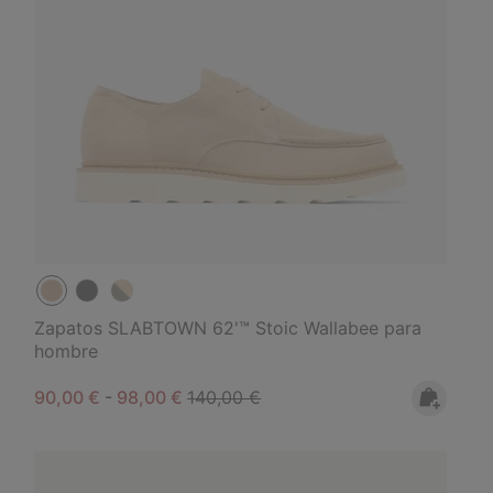
Zapatos SLABTOWN 62'™ Stoic Wallabee para
hombre
Minimum sale price:
Maximum sale price:
Regular price:
90,00 €
-
98,00 €
140,00 €