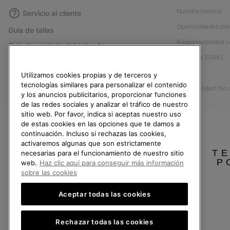
Nuestra historia
Servicio al cliente
Oportunidades pro
Guía de tallas
Responsabilidad c
Guía de cuidado del calzado
Afíliese a SOREL
Formulario de contacto
Prensa
Utilizamos cookies propias y de terceros y
Devoluciones
tecnologías similares para personalizar el contenido
Accesibilidad: No
Desistir del contrato
y los anuncios publicitarios, proporcionar funciones
de las redes sociales y analizar el tráfico de nuestro
Estado del pedido
sitio web. Por favor, indica si aceptas nuestro uso
Envío
de estas cookies en las opciones que te damos a
continuación. Incluso si rechazas las cookies,
Pago
activaremos algunas que son estrictamente
TE
Preguntas frecuentes
necesarias para el funcionamiento de nuestro sitio
P
web.
Haz clic aquí para conseguir más información
sobre las cookies
Aceptar todas las cookies
España
Rechazar todas las cookies
©
2026
SOREL.Reservados todos los derechos.