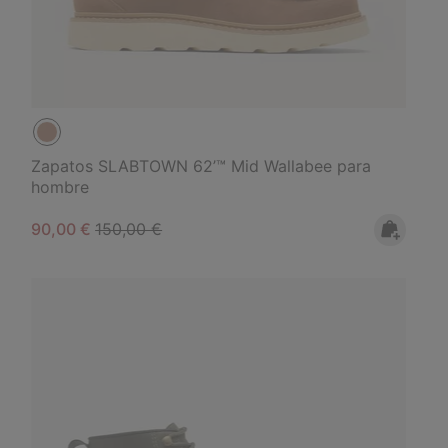
Zapatos SLABTOWN 62’™ Mid Wallabee para
hombre
Sale price:
Regular price:
90,00 €
150,00 €