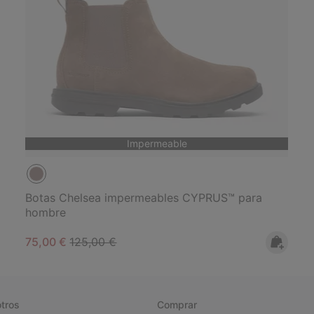
Impermeable
Botas Chelsea impermeables CYPRUS™ para
hombre
Sale price:
Regular price:
75,00 €
125,00 €
tros
Comprar