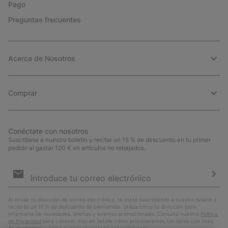
Pago
Preguntas frecuentes
Acerca de Nosotros
Comprar
Conéctate con nosotros
Suscríbete a nuestro boletín y recibe un 15 % de descuento en tu primer
pedido al gastar 120 € en artículos no rebajados.
Suscripción
de
correo
Susc
electrónico
Al enviar tu dirección de correo electrónico, te estás suscribiendo a nuestro boletín y
recibirás un 15 % de descuento de bienvenida. Utilizaremos tu dirección para
informarte de novedades, ofertas y eventos promocionales. Consulta nuestra
Política
de Privacidad
para conocer más en detalle cómo procesaremos tus datos con fines