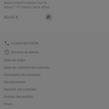
Botas impermeables Out N
About™ IV Classic para niños
Regular price:
80,00 €
(+)34919015936
Servicio al cliente
Guía de tallas
Guía de cuidado del calzado
Formulario de contacto
Devoluciones
Desistir del contrato
Estado del pedido
Envío