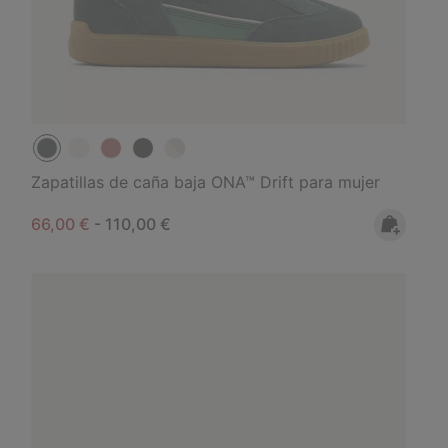
Zapatillas de caña baja ONA™ Drift para mujer
Minimum sale price:
Maximum price:
66,00 €
-
110,00 €