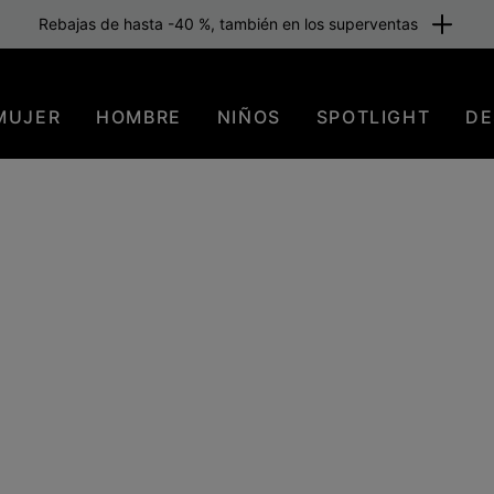
Envío gratuito para los miembros o a partir de 80 €. Únete ahora
MUJER
HOMBRE
NIÑOS
SPOTLIGHT
DE