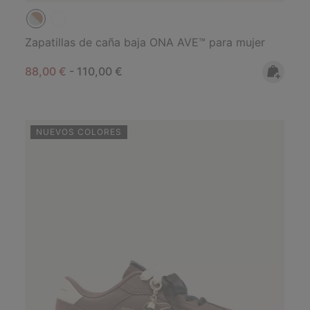
Zapatillas de caña baja ONA AVE™ para mujer
Minimum sale price:
Maximum price:
88,00 €
-
110,00 €
NUEVOS COLORES