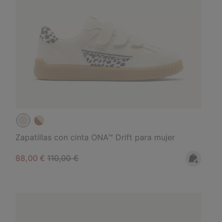
Zapatillas con cinta ONA™ Drift para mujer
Sale price:
Regular price:
88,00 €
110,00 €