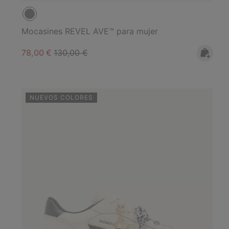
Mocasines REVEL AVE™ para mujer
Sale price:
Regular price:
78,00 €
130,00 €
NUEVOS COLORES