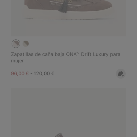
Zapatillas de caña baja ONA™ Drift Luxury para
mujer
Minimum sale price:
Maximum price:
96,00 €
-
120,00 €