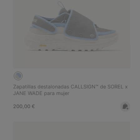
Zapatillas destalonadas CALLSIGN™ de SOREL x
JANE WADE para mujer
Regular price:
200,00 €