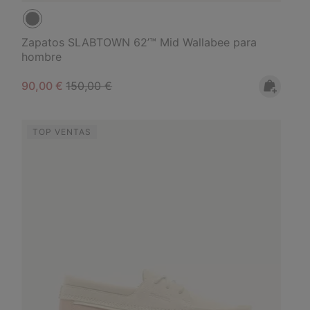
Zapatos SLABTOWN 62’™ Mid Wallabee para
hombre
Sale price:
Regular price:
90,00 €
150,00 €
TOP VENTAS