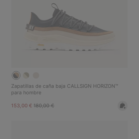
Zapatillas de caña baja CALLSIGN HORIZON™
para hombre
Sale price:
Regular price:
153,00 €
180,00 €