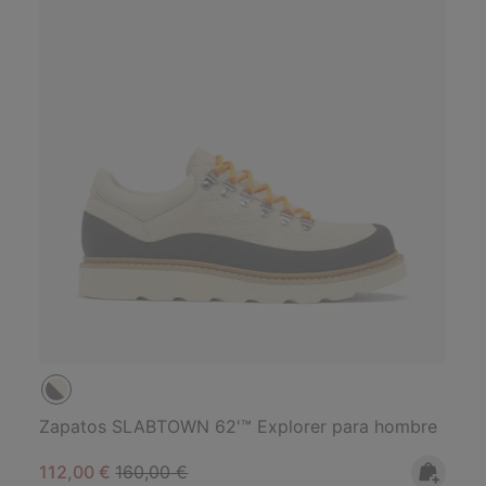
Zapatos SLABTOWN 62'™ Explorer para hombre
Sale price:
Regular price:
112,00 €
160,00 €