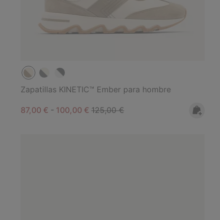
Zapatillas KINETIC™ Ember para hombre
Minimum sale price:
Maximum sale price:
Regular price:
87,00 €
-
100,00 €
125,00 €