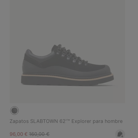
Zapatos SLABTOWN 62'™ Explorer para hombre
Sale price:
Regular price:
96,00 €
160,00 €