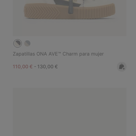
Zapatillas ONA AVE™ Charm para mujer
Minimum sale price:
Maximum price:
110,00 €
-
130,00 €