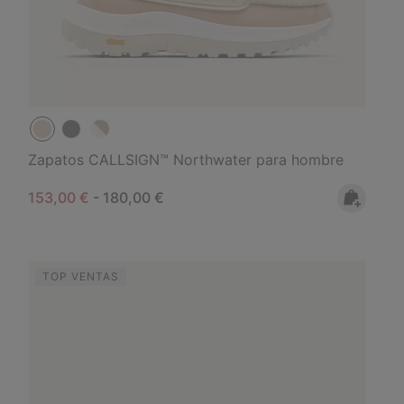
Zapatos CALLSIGN™ Northwater para hombre
Minimum sale price:
Maximum price:
153,00 €
-
180,00 €
TOP VENTAS