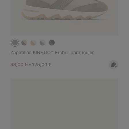
Zapatillas KINETIC™ Ember para mujer
Minimum sale price:
Maximum price:
93,00 €
-
125,00 €