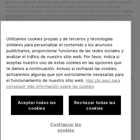
Al enviar tu dirección de correo electrónico, te estás suscribiendo a nuestro boletín y
recibirás un 15 % de descuento de bienvenida. Utilizaremos tu dirección para
informarte de novedades, ofertas y eventos promocionales. Consulta nuestra
Política
de Privacidad
para conocer más en detalle cómo procesaremos tus datos con fines
de ’marketing’ y cómo puedes revocar tu consentimiento.
Utilizamos cookies propias y de terceros y tecnologías
similares para personalizar el contenido y los anuncios
publicitarios, proporcionar funciones de las redes sociales y
analizar el tráfico de nuestro sitio web. Por favor, indica si
aceptas nuestro uso de estas cookies en las opciones que
TE DAMOS LA BIENVENIDA A
te damos a continuación. Incluso si rechazas las cookies,
SOREL.
activaremos algunas que son estrictamente necesarias para
POR FAVOR, SELECCIONA TU
España
el funcionamiento de nuestro sitio web.
Haz clic aquí para
PAÍS.
conseguir más información sobre las cookies
©
2026
SOREL.Reservados todos los derechos.
Compras en línea disponibles
Política de Privacidad
Condiciones De Uso
Terminos de Venta
Aceptar todas las
Rechazar todas las
cookies
cookies
Garantía
Cookies
Impressum
Public CBCR
United States
Compra
en
Configurar las
Servicio al cliente: Lu. - Vi. de 9:00 a 13:00 y de 14:00 a 18:00
línea
Spain
España
Compra
(+)34919015936
cookies
disponi
en