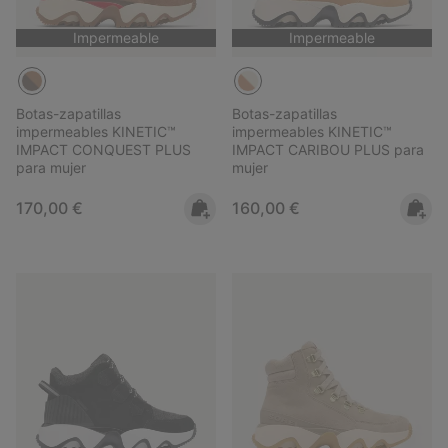
Impermeable
Impermeable
Botas-zapatillas
Botas-zapatillas
impermeables KINETIC™
impermeables KINETIC™
IMPACT CONQUEST PLUS
IMPACT CARIBOU PLUS para
para mujer
mujer
Regular price:
Regular price:
170,00 €
160,00 €