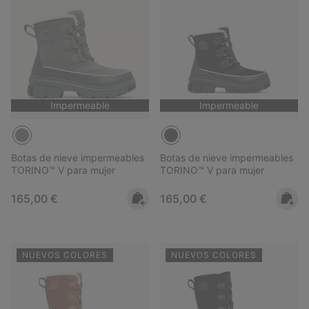
Impermeable
Impermeable
Botas de nieve impermeables
Botas de nieve impermeables
TORINO™ V para mujer
TORINO™ V para mujer
Regular price:
Regular price:
165,00 €
165,00 €
NUEVOS COLORES
NUEVOS COLORES