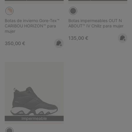
Botas de invierno Gore-Tex™
Botas impermeables OUT N
CARIBOU HORIZON™ para
ABOUT™ IV Chillz para mujer
mujer
Regular price:
135,00 €
Regular price:
350,00 €
Impermeable