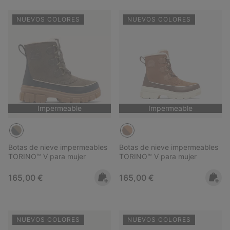
NUEVOS COLORES
NUEVOS COLORES
Impermeable
Impermeable
Botas de nieve impermeables
Botas de nieve impermeables
TORINO™ V para mujer
TORINO™ V para mujer
Regular price:
Regular price:
165,00 €
165,00 €
NUEVOS COLORES
NUEVOS COLORES