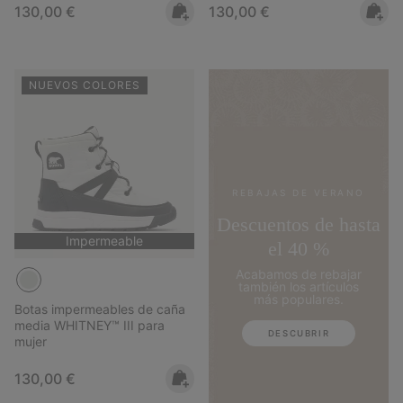
Regular price:
Regular price:
130,00 €
130,00 €
NUEVOS COLORES
REBAJAS DE VERANO
Descuentos de hasta
Impermeable
el 40 %
Acabamos de rebajar
también los artículos
más populares.
Botas impermeables de caña
media WHITNEY™ III para
DESCUBRIR
mujer
Regular price:
130,00 €