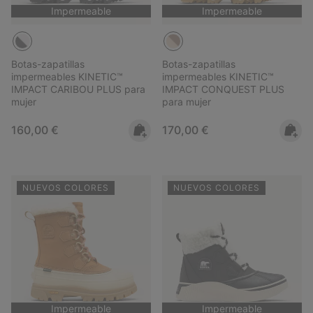
Impermeable
Impermeable
Botas-zapatillas
Botas-zapatillas
impermeables KINETIC™
impermeables KINETIC™
IMPACT CARIBOU PLUS para
IMPACT CONQUEST PLUS
mujer
para mujer
Regular price:
Regular price:
160,00 €
170,00 €
NUEVOS COLORES
NUEVOS COLORES
Impermeable
Impermeable