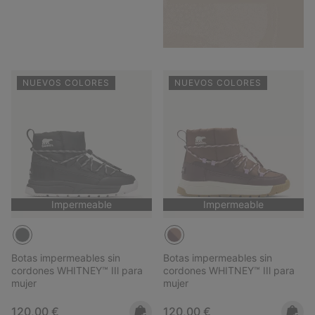
NUEVOS COLORES
NUEVOS COLORES
Impermeable
Impermeable
Botas impermeables sin
Botas impermeables sin
cordones WHITNEY™ IIl para
cordones WHITNEY™ IIl para
mujer
mujer
Regular price:
Regular price:
120,00 €
120,00 €