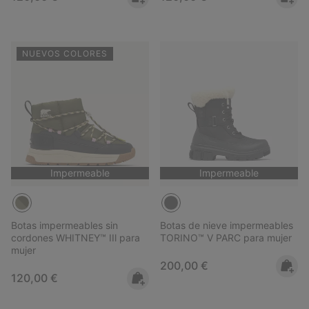
NUEVOS COLORES
Impermeable
Impermeable
Botas impermeables sin
Botas de nieve impermeables
cordones WHITNEY™ IIl para
TORINO™ V PARC para mujer
mujer
Regular price:
200,00 €
Regular price:
120,00 €