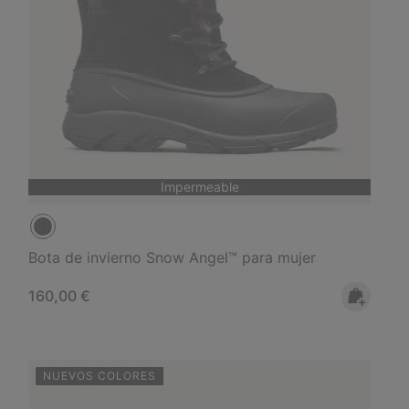
Impermeable
Bota de invierno Snow Angel™ para mujer
Regular price:
160,00 €
NUEVOS COLORES