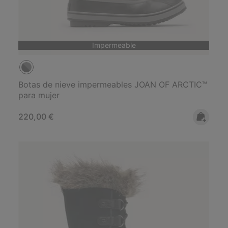
Impermeable
Botas de nieve impermeables JOAN OF ARCTIC™
para mujer
Regular price:
220,00 €