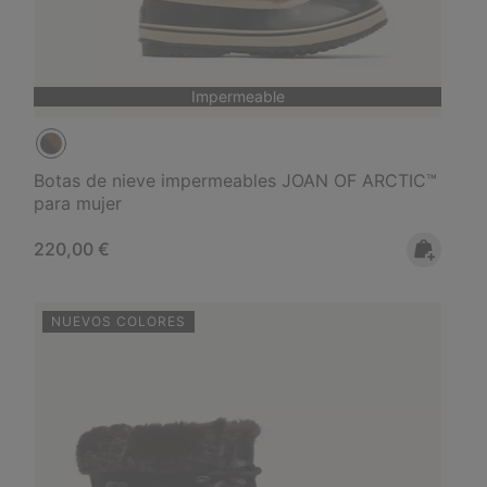
Impermeable
Botas de nieve impermeables JOAN OF ARCTIC™
para mujer
Regular price:
220,00 €
NUEVOS COLORES