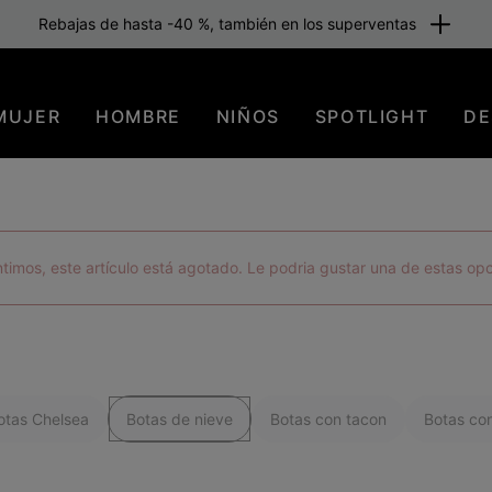
Envío gratuito para los miembros o a partir de 80 €. Únete ahora
MUJER
HOMBRE
NIÑOS
SPOTLIGHT
DE
timos, este artículo está agotado. Le podria gustar una de estas op
otas Chelsea
Botas de nieve
Botas con tacon
Botas co