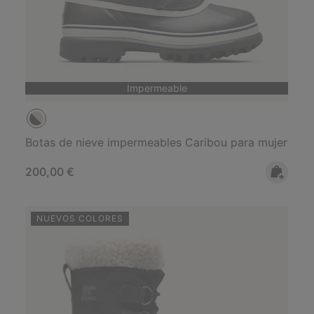
Impermeable
Botas de nieve impermeables Caribou para mujer
Regular price:
200,00 €
NUEVOS COLORES