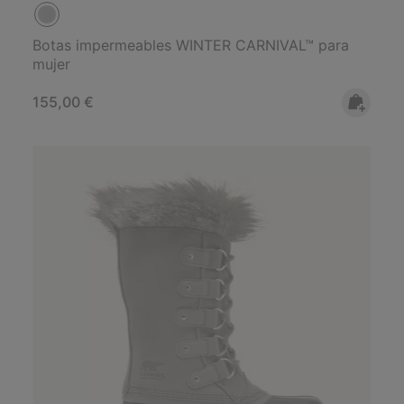
Botas impermeables WINTER CARNIVAL™ para
mujer
Regular price:
155,00 €