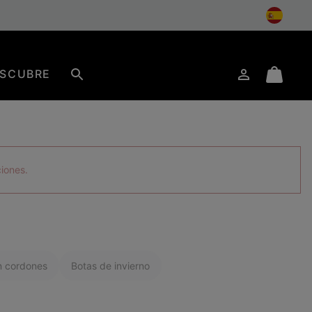
SCUBRE
Iniciar
Mini
Buscar
de
Cart
sesión
ciones.
n cordones
Botas de invierno