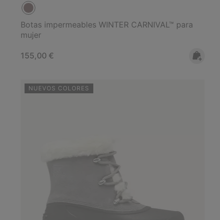
Botas impermeables WINTER CARNIVAL™ para
mujer
Regular price:
155,00 €
NUEVOS COLORES