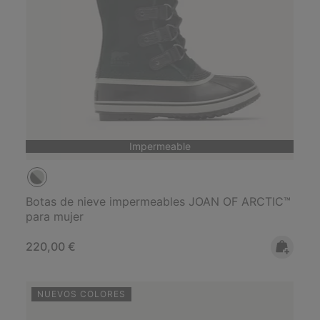
Impermeable
Botas de nieve impermeables JOAN OF ARCTIC™
para mujer
Regular price:
220,00 €
NUEVOS COLORES