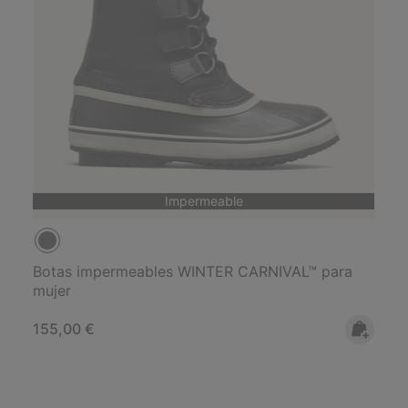
Impermeable
Botas impermeables WINTER CARNIVAL™ para
mujer
Regular price:
155,00 €