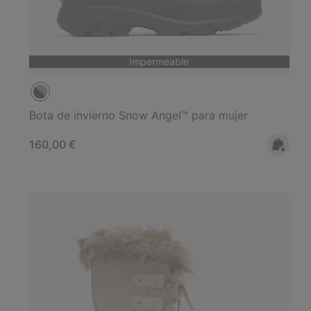
Impermeable
Bota de invierno Snow Angel™ para mujer
Regular price:
160,00 €