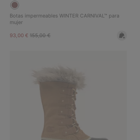
Botas impermeables WINTER CARNIVAL™ para
mujer
Sale price:
Regular price:
93,00 €
155,00 €