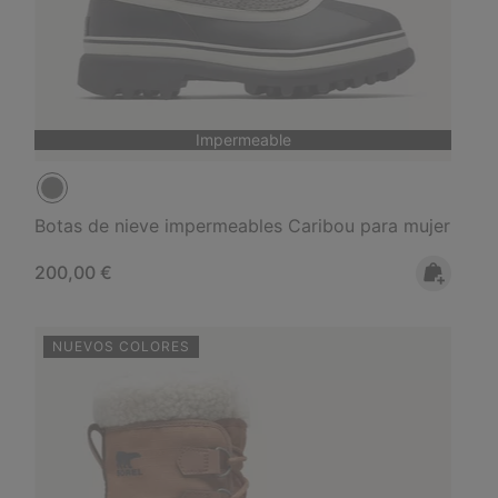
Impermeable
Botas de nieve impermeables Caribou para mujer
Regular price:
200,00 €
NUEVOS COLORES