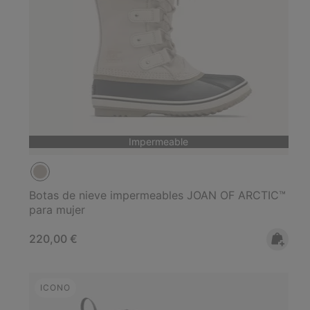
Impermeable
Botas de nieve impermeables JOAN OF ARCTIC™
para mujer
Regular price:
220,00 €
ICONO