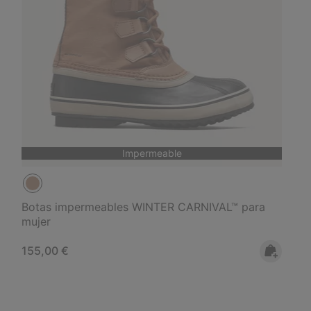
Impermeable
Botas impermeables WINTER CARNIVAL™ para
mujer
Regular price:
155,00 €