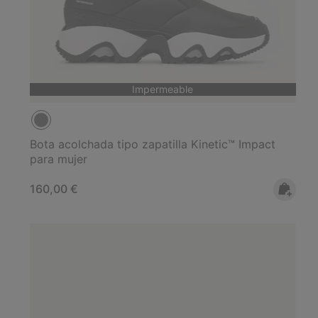
Impermeable
Bota acolchada tipo zapatilla Kinetic™ Impact
para mujer
Regular price:
160,00 €