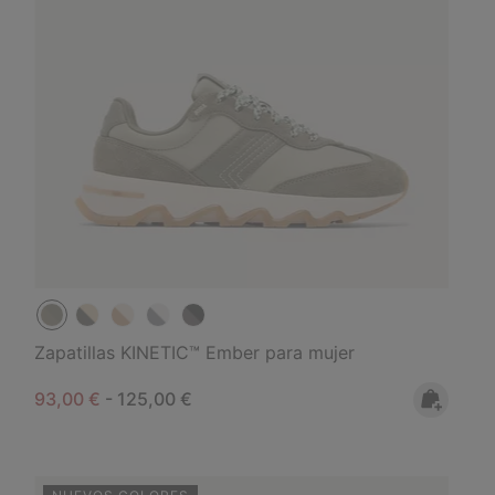
Zapatillas KINETIC™ Ember para mujer
Minimum sale price:
Maximum price:
93,00 €
-
125,00 €