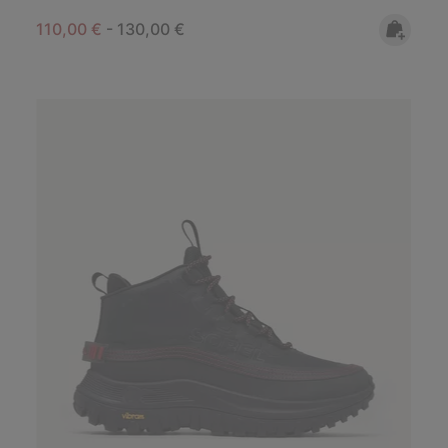
Minimum sale price:
Maximum price:
110,00 €
-
130,00 €