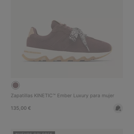
Zapatillas KINETIC™ Ember Luxury para mujer
Regular price:
135,00 €