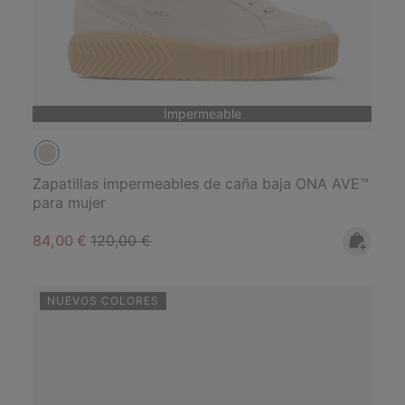
Impermeable
Zapatillas impermeables de caña baja ONA AVE™
para mujer
Sale price:
Regular price:
84,00 €
120,00 €
NUEVOS COLORES