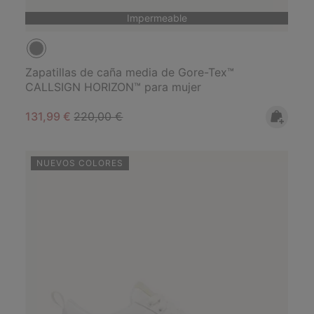
Impermeable
Zapatillas de caña media de Gore-Tex™
CALLSIGN HORIZON™ para mujer
Sale price:
Regular price:
131,99 €
220,00 €
NUEVOS COLORES