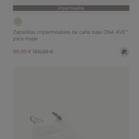
Impermeable
Zapatillas impermeables de caña baja ONA AVE™
para mujer
Sale price:
Regular price:
96,00 €
120,00 €