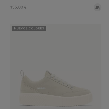
Regular price:
135,00 €
NUEVOS COLORES