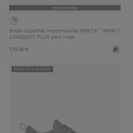
Impermeable
Botas-zapatillas impermeables KINETIC™ IMPACT
CONQUEST PLUS para mujer
Regular price:
170,00 €
NUEVOS COLORES