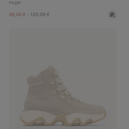
mujer
Minimum sale price:
Maximum price:
96,00 €
-
120,00 €