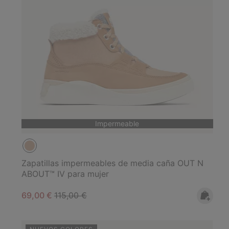
Impermeable
Zapatillas impermeables de media caña OUT N
ABOUT™ IV para mujer
Sale price:
Regular price:
69,00 €
115,00 €