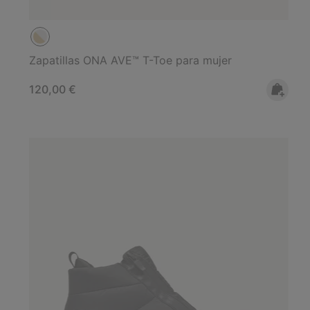
Zapatillas ONA AVE™ T-Toe para mujer
Regular price:
120,00 €