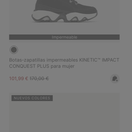
Impermeable
Botas-zapatillas impermeables KINETIC™ IMPACT
CONQUEST PLUS para mujer
Sale price:
Regular price:
101,99 €
170,00 €
NUEVOS COLORES