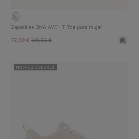
Zapatillas ONA AVE™ T-Toe para mujer
Sale price:
Regular price:
72,00 €
120,00 €
NUEVOS COLORES