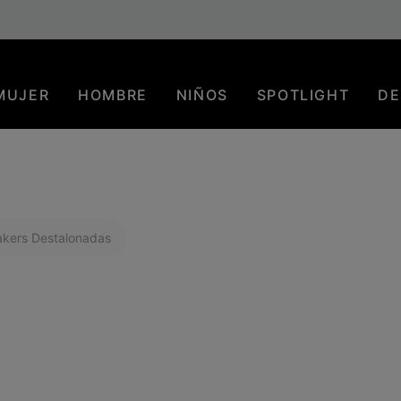
Envío gratuito para los miembros o a partir de 80 €. Únete ahora
MUJER
HOMBRE
NIÑOS
SPOTLIGHT
DE
kers Destalonadas