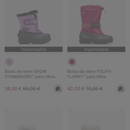
Impermeable
Impermeable
Botas de nieve SNOW
Botas de nieve YOUTH
COMMANDER™ para niños.
FLURRY™ para niños
Sale price:
Regular price:
Sale price:
Regular price:
36,00 €
60,00 €
42,00 €
70,00 €