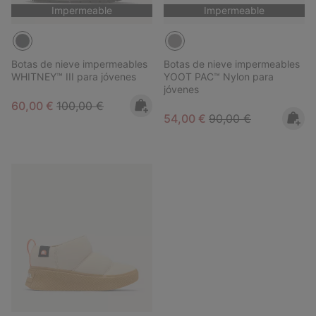
Impermeable
Impermeable
Botas de nieve impermeables
Botas de nieve impermeables
WHITNEY™ III para jóvenes
YOOT PAC™ Nylon para
jóvenes
Sale price:
Regular price:
60,00 €
100,00 €
Sale price:
Regular price:
54,00 €
90,00 €