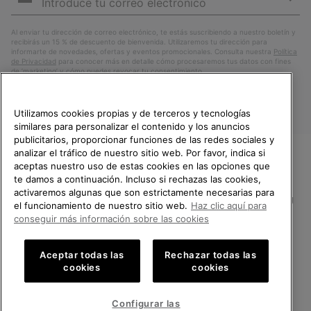
correo
Susc
electrónico
Al enviar tu dirección de correo electrónico, te estás suscribiendo a nuestro boletín y
recibirás un 15 % de descuento de bienvenida. Utilizaremos tu dirección para
informarte de novedades, ofertas y eventos promocionales. Consulta nuestra
Política
de Privacidad
para conocer más en detalle cómo procesaremos tus datos con fines
de ’marketing’ y cómo puedes revocar tu consentimiento.
Utilizamos cookies propias y de terceros y tecnologías
similares para personalizar el contenido y los anuncios
publicitarios, proporcionar funciones de las redes sociales y
analizar el tráfico de nuestro sitio web. Por favor, indica si
aceptas nuestro uso de estas cookies en las opciones que
TE DAMOS LA BIENVENIDA A
te damos a continuación. Incluso si rechazas las cookies,
SOREL.
activaremos algunas que son estrictamente necesarias para
POR FAVOR, SELECCIONA TU
España
el funcionamiento de nuestro sitio web.
Haz clic aquí para
PAÍS.
conseguir más información sobre las cookies
©
2026
SOREL.Reservados todos los derechos.
Compras en línea disponibles
Política de Privacidad
Condiciones De Uso
Terminos de Venta
Aceptar todas las
Rechazar todas las
cookies
cookies
Garantía
Cookies
Impressum
Public CBCR
United States
Compra
en
Configurar las
Servicio al cliente: Lu. - Vi. de 9:00 a 13:00 y de 14:00 a 18:00