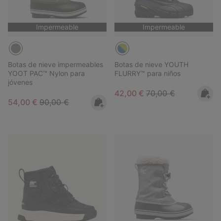
Impermeable
Impermeable
Botas de nieve impermeables
Botas de nieve YOUTH
YOOT PAC™ Nylon para
FLURRY™ para niños
jóvenes
Sale price:
Regular price:
42,00 €
70,00 €
Sale price:
Regular price:
54,00 €
90,00 €