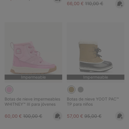
Sale price:
Regular price:
66,00 €
110,00 €
Impermeable
Impermeable
Botas de nieve impermeables
Botas de nieve YOOT PAC™
WHITNEY™ III para jóvenes
TP para niños
Sale price:
Regular price:
Sale price:
Regular price:
60,00 €
100,00 €
57,00 €
95,00 €