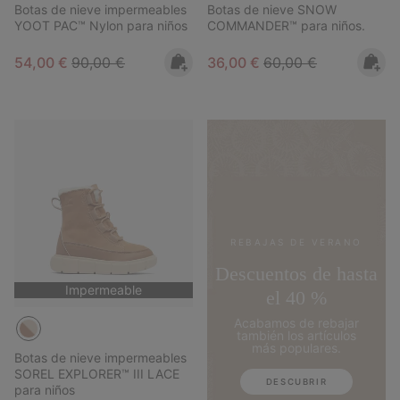
Botas de nieve impermeables
Botas de nieve SNOW
YOOT PAC™ Nylon para niños
COMMANDER™ para niños.
Sale price:
Regular price:
Sale price:
Regular price:
54,00 €
90,00 €
36,00 €
60,00 €
REBAJAS DE VERANO
Descuentos de hasta
Impermeable
el 40 %
Acabamos de rebajar
también los artículos
más populares.
Botas de nieve impermeables
SOREL EXPLORER™ III LACE
DESCUBRIR
para niños