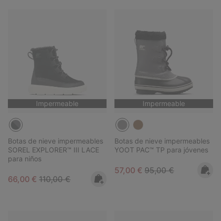
Impermeable
Impermeable
Botas de nieve impermeables
Botas de nieve impermeables
SOREL EXPLORER™ III LACE
YOOT PAC™ TP para jóvenes
para niños
Sale price:
Regular price:
57,00 €
95,00 €
Sale price:
Regular price:
66,00 €
110,00 €