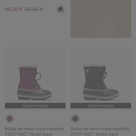
Sale price:
Regular price:
66,00 €
110,00 €
Impermeable
Impermeable
Botas de nieve impermeables
Botas de nieve impermeables
YOOT PAC™ Nylon para
YOOT PAC™ Nylon para