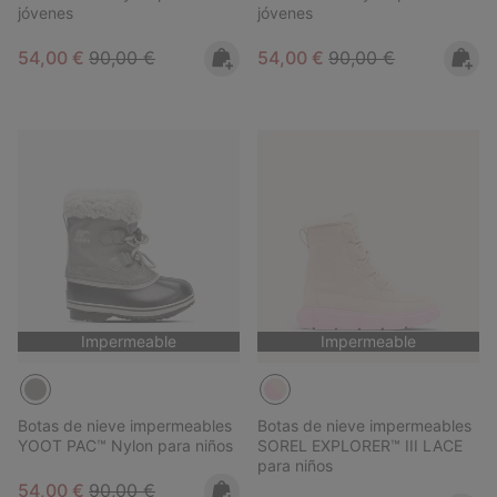
jóvenes
jóvenes
Sale price:
Regular price:
Sale price:
Regular price:
54,00 €
90,00 €
54,00 €
90,00 €
Impermeable
Impermeable
Botas de nieve impermeables
Botas de nieve impermeables
YOOT PAC™ Nylon para niños
SOREL EXPLORER™ III LACE
para niños
Sale price:
Regular price:
54,00 €
90,00 €