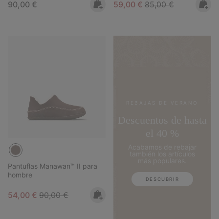
Regular price:
Sale price:
Regular price:
90,00 €
59,00 €
85,00 €
REBAJAS DE VERANO
Descuentos de hasta
el 40 %
Acabamos de rebajar
también los artículos
más populares.
Pantuflas Manawan™ II para
hombre
DESCUBRIR
Sale price:
Regular price:
54,00 €
90,00 €