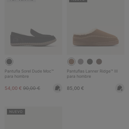
Pantufla Sorel Dude Moc™
Pantuflas Lanner Ridge™ III
para hombre
para hombre
Sale price:
Regular price:
Regular price:
54,00 €
90,00 €
85,00 €
NUEVO