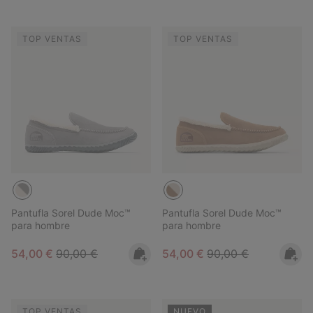
TOP VENTAS
TOP VENTAS
Pantufla Sorel Dude Moc™
Pantufla Sorel Dude Moc™
para hombre
para hombre
Sale price:
Regular price:
Sale price:
Regular price:
54,00 €
90,00 €
54,00 €
90,00 €
TOP VENTAS
NUEVO