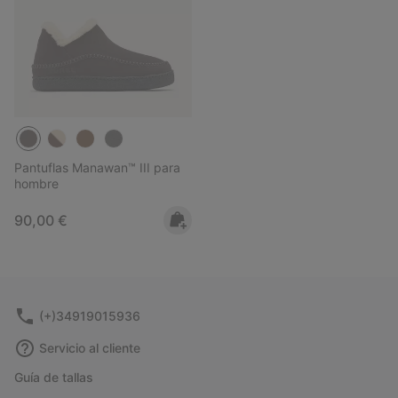
Pantuflas Manawan™ III para
hombre
Regular price:
90,00 €
(+)34919015936
Servicio al cliente
Guía de tallas