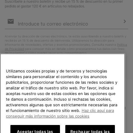
Suscríbete a nuestro boletín y recibe un 15 % de descuento en tu primer
pedido al gastar 120 € en artículos no rebajados.
Suscripción
de
correo
Susc
electrónico
Al enviar tu dirección de correo electrónico, te estás suscribiendo a nuestro boletín y
recibirás un 15 % de descuento de bienvenida. Utilizaremos tu dirección para
informarte de novedades, ofertas y eventos promocionales. Consulta nuestra
Política
de Privacidad
para conocer más en detalle cómo procesaremos tus datos con fines
de ’marketing’ y cómo puedes revocar tu consentimiento.
Utilizamos cookies propias y de terceros y tecnologías
similares para personalizar el contenido y los anuncios
publicitarios, proporcionar funciones de las redes sociales y
analizar el tráfico de nuestro sitio web. Por favor, indica si
aceptas nuestro uso de estas cookies en las opciones que
TE DAMOS LA BIENVENIDA A
te damos a continuación. Incluso si rechazas las cookies,
SOREL.
activaremos algunas que son estrictamente necesarias para
POR FAVOR, SELECCIONA TU
España
el funcionamiento de nuestro sitio web.
Haz clic aquí para
PAÍS.
conseguir más información sobre las cookies
©
2026
SOREL.Reservados todos los derechos.
Compras en línea disponibles
Política de Privacidad
Condiciones De Uso
Terminos de Venta
Aceptar todas las
Rechazar todas las