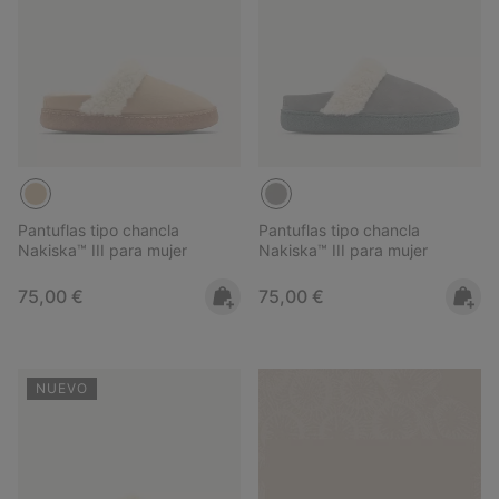
Pantuflas tipo chancla
Pantuflas tipo chancla
Nakiska™ III para mujer
Nakiska™ III para mujer
Regular price:
Regular price:
75,00 €
75,00 €
NUEVO