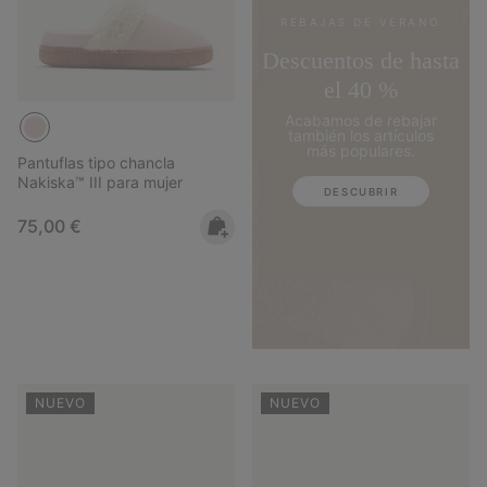
REBAJAS DE VERANO
Descuentos de hasta
el 40 %
Acabamos de rebajar
también los artículos
más populares.
Pantuflas tipo chancla
Nakiska™ III para mujer
DESCUBRIR
Regular price:
75,00 €
NUEVO
NUEVO