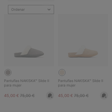
Ordenar
Pantuflas NAKISKA™ Slide II
Pantuflas NAKISKA™ Slide II
para mujer
para mujer
Sale price:
Regular price:
Sale price:
Regular price:
45,00 €
75,00 €
45,00 €
75,00 €