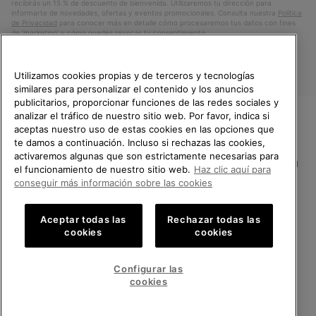
recibirás un 15 % de descuento de bienvenida. Utilizaremos tu dirección para
informarte de novedades, ofertas y eventos promocionales. Consulta nuestra
Política
de Privacidad
para conocer más en detalle cómo procesaremos tus datos con fines
de ’marketing’ y cómo puedes revocar tu consentimiento.
Utilizamos cookies propias y de terceros y tecnologías
similares para personalizar el contenido y los anuncios
publicitarios, proporcionar funciones de las redes sociales y
analizar el tráfico de nuestro sitio web. Por favor, indica si
aceptas nuestro uso de estas cookies en las opciones que
TE DAMOS LA BIENVENIDA A
te damos a continuación. Incluso si rechazas las cookies,
SOREL.
activaremos algunas que son estrictamente necesarias para
POR FAVOR, SELECCIONA TU
España
el funcionamiento de nuestro sitio web.
Haz clic aquí para
PAÍS.
conseguir más información sobre las cookies
©
2026
SOREL.Reservados todos los derechos.
Compras en línea disponibles
Política de Privacidad
Condiciones De Uso
Terminos de Venta
Aceptar todas las
Rechazar todas las
cookies
cookies
Garantía
Cookies
Impressum
Public CBCR
United States
Compra
en
Configurar las
Servicio al cliente: Lu. - Vi. de 9:00 a 13:00 y de 14:00 a 18:00
línea
Spain
España
Compra
(+)34919015936
cookies
disponi
en
línea