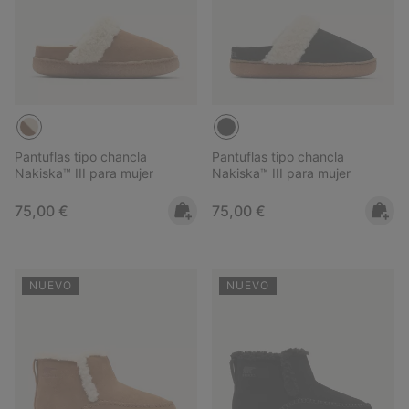
Pantuflas tipo chancla
Pantuflas tipo chancla
Nakiska™ III para mujer
Nakiska™ III para mujer
Regular price:
Regular price:
75,00 €
75,00 €
NUEVO
NUEVO