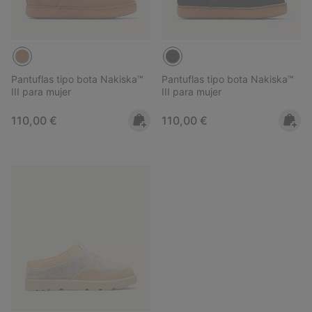
Pantuflas tipo bota Nakiska™
Pantuflas tipo bota Nakiska™
III para mujer
III para mujer
Regular price:
Regular price:
110,00 €
110,00 €