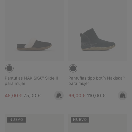
Pantuflas NAKISKA™ Slide II
Pantuflas tipo botín Nakiska™
para mujer
para mujer
Sale price:
Regular price:
Sale price:
Regular price:
45,00 €
75,00 €
66,00 €
110,00 €
NUEVO
NUEVO