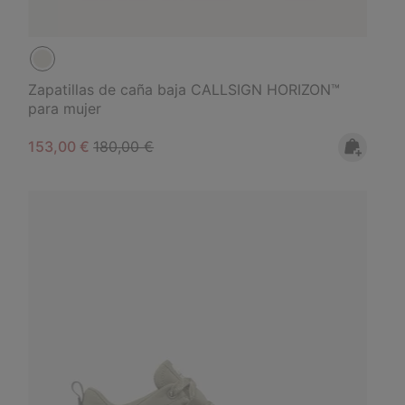
Zapatillas de caña baja CALLSIGN HORIZON™
para mujer
Sale price:
Regular price:
153,00 €
180,00 €