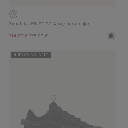
Zapatillas KINETIC™ Array para mujer
Sale price:
Regular price:
114,00 €
135,00 €
NUEVOS COLORES