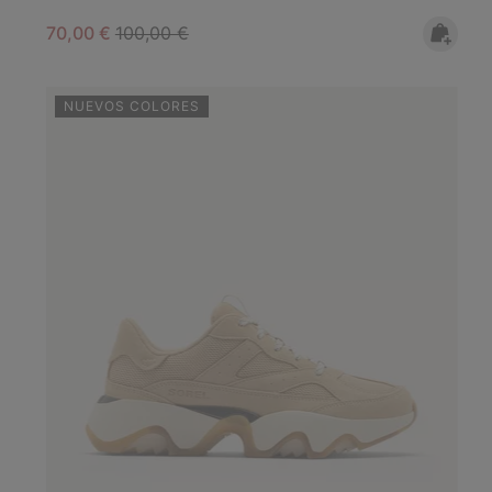
Sale price:
Regular price:
70,00 €
100,00 €
NUEVOS COLORES