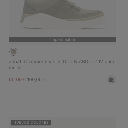
Impermeable
Zapatillas impermeables OUT N ABOUT™ IV para
mujer
Sale price:
Regular price:
60,00 €
100,00 €
NUEVOS COLORES