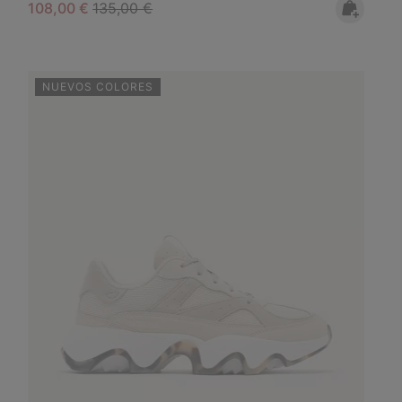
Sale price:
Regular price:
108,00 €
135,00 €
NUEVOS COLORES