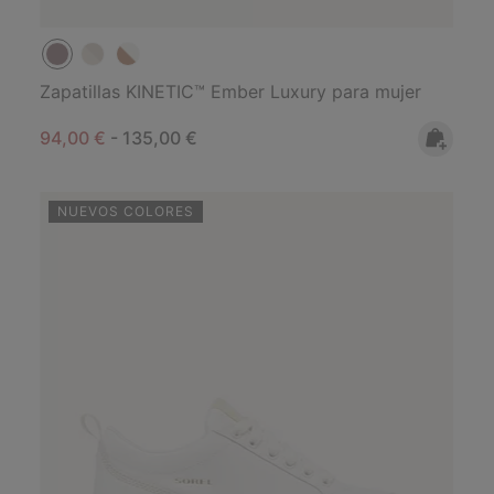
Zapatillas KINETIC™ Ember Luxury para mujer
Minimum sale price:
Maximum price:
94,00 €
-
135,00 €
NUEVOS COLORES