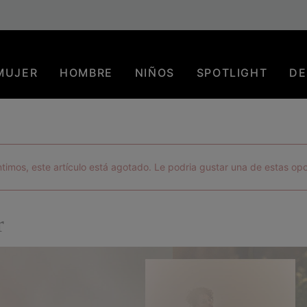
Envío gratuito para los miembros o a partir de 80 €. Únete ahora
MUJER
HOMBRE
NIÑOS
SPOTLIGHT
DE
timos, este artículo está agotado. Le podria gustar una de estas op
r