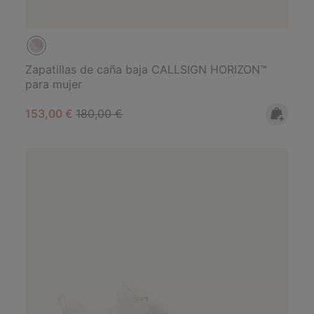
Zapatillas de caña baja CALLSIGN HORIZON™
para mujer
Sale price:
Regular price:
153,00 €
180,00 €