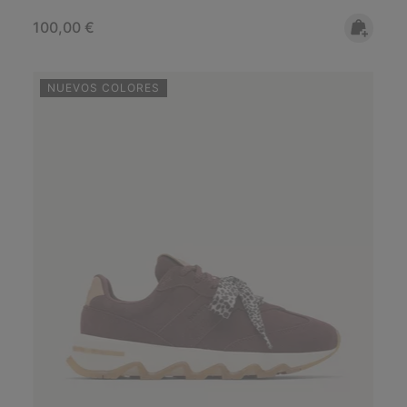
Regular price:
100,00 €
NUEVOS COLORES