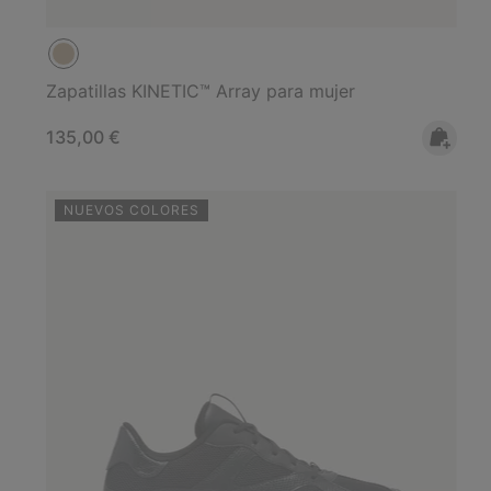
Zapatillas KINETIC™ Array para mujer
Regular price:
135,00 €
NUEVOS COLORES