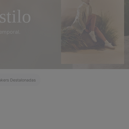
stilo
emporal.
kers Destalonadas