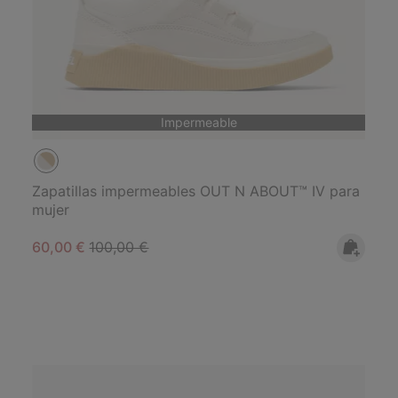
Impermeable
Zapatillas impermeables OUT N ABOUT™ IV para
mujer
Sale price:
Regular price:
60,00 €
100,00 €