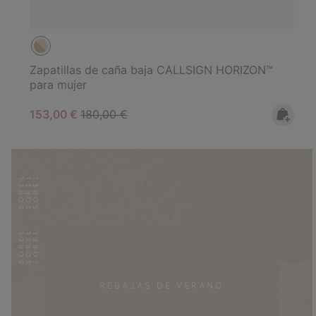
Zapatillas de caña baja CALLSIGN HORIZON™
para mujer
Sale price:
Regular price:
153,00 €
180,00 €
REBAJAS DE VERANO