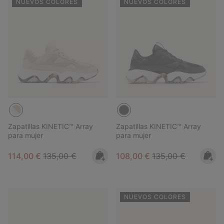
NUEVOS COLORES
NUEVOS COLORES
Zapatillas KINETIC™ Array
Zapatillas KINETIC™ Array
para mujer
para mujer
Sale price:
Regular price:
Sale price:
Regular price:
114,00 €
135,00 €
108,00 €
135,00 €
NUEVOS COLORES