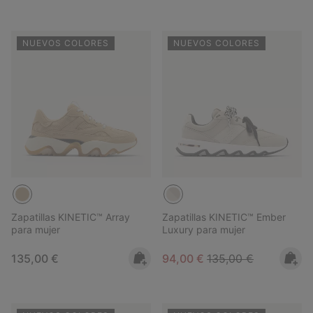
NUEVOS COLORES
NUEVOS COLORES
Zapatillas KINETIC™ Array
Zapatillas KINETIC™ Ember
para mujer
Luxury para mujer
Regular price:
Sale price:
Regular price:
135,00 €
94,00 €
135,00 €