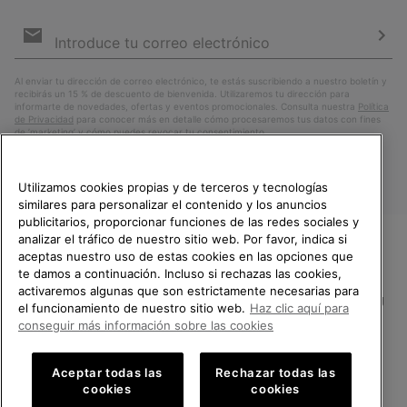
Suscripción
de
correo
Susc
electrónico
Al enviar tu dirección de correo electrónico, te estás suscribiendo a nuestro boletín y
recibirás un 15 % de descuento de bienvenida. Utilizaremos tu dirección para
informarte de novedades, ofertas y eventos promocionales. Consulta nuestra
Política
de Privacidad
para conocer más en detalle cómo procesaremos tus datos con fines
de ’marketing’ y cómo puedes revocar tu consentimiento.
Utilizamos cookies propias y de terceros y tecnologías
similares para personalizar el contenido y los anuncios
publicitarios, proporcionar funciones de las redes sociales y
analizar el tráfico de nuestro sitio web. Por favor, indica si
aceptas nuestro uso de estas cookies en las opciones que
TE DAMOS LA BIENVENIDA A
te damos a continuación. Incluso si rechazas las cookies,
SOREL.
activaremos algunas que son estrictamente necesarias para
POR FAVOR, SELECCIONA TU
España
el funcionamiento de nuestro sitio web.
Haz clic aquí para
PAÍS.
conseguir más información sobre las cookies
©
2026
SOREL.Reservados todos los derechos.
Compras en línea disponibles
Política de Privacidad
Condiciones De Uso
Terminos de Venta
Aceptar todas las
Rechazar todas las
cookies
cookies
Garantía
Cookies
Impressum
Public CBCR
United States
Compra