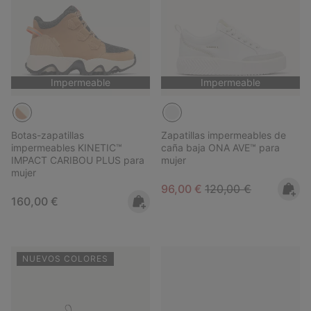
Impermeable
Impermeable
Botas-zapatillas
Zapatillas impermeables de
impermeables KINETIC™
caña baja ONA AVE™ para
IMPACT CARIBOU PLUS para
mujer
mujer
Sale price:
Regular price:
96,00 €
120,00 €
Regular price:
160,00 €
NUEVOS COLORES