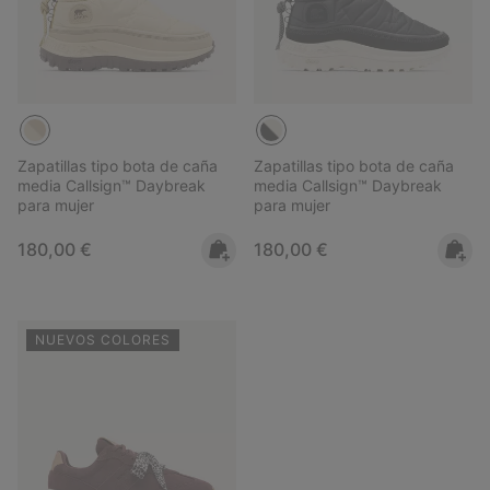
Zapatillas tipo bota de caña
Zapatillas tipo bota de caña
media Callsign™ Daybreak
media Callsign™ Daybreak
para mujer
para mujer
Regular price:
Regular price:
180,00 €
180,00 €
NUEVOS COLORES