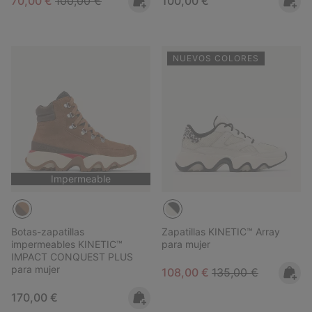
Sale price:
Regular price:
Regular price:
70,00 €
100,00 €
100,00 €
NUEVOS COLORES
Impermeable
Botas-zapatillas
Zapatillas KINETIC™ Array
impermeables KINETIC™
para mujer
IMPACT CONQUEST PLUS
para mujer
Sale price:
Regular price:
108,00 €
135,00 €
Regular price:
170,00 €