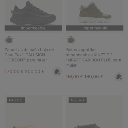
Impermeable
Impermeable
Zapatillas de caña baja de
Botas-zapatillas
Gore-Tex™ CALLSIGN
impermeables KINETIC™
HORIZON™ para mujer
IMPACT CARIBOU PLUS para
mujer
Sale price:
Regular price:
170,00 €
200,00 €
Sale price:
Regular price:
96,00 €
160,00 €
NUEVO
NUEVO