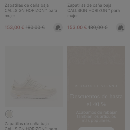
Zapatillas de caña baja
Zapatillas de caña baja
CALLSIGN HORIZON™ para
CALLSIGN HORIZON™ para
mujer
mujer
Sale price:
Regular price:
Sale price:
Regular price:
153,00 €
180,00 €
153,00 €
180,00 €
REBAJAS DE VERANO
Descuentos de hasta
el 40 %
Acabamos de rebajar
también los artículos
más populares.
Zapatillas de caña baja
CALLSIGN HORIZON™ para