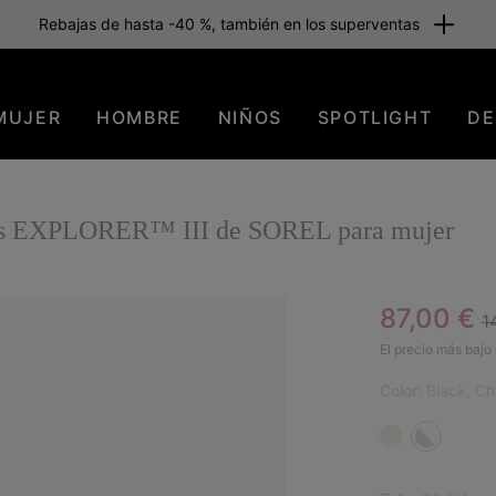
Rebajas de hasta -40 %, también en los superventas
MUJER
HOMBRE
NIÑOS
SPOTLIGHT
DE
ones EXPLORER™ III de SOREL para mujer
R
Sale pric
87,00 €
1
El precio más bajo 
Color:
Black, Ch