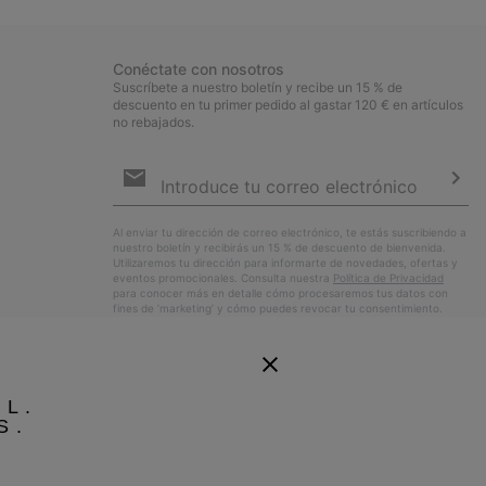
Conéctate con nosotros
Suscríbete a nuestro boletín y recibe un 15 % de
descuento en tu primer pedido al gastar 120 € en artículos
no rebajados.
Suscripción
de
correo
Susc
electrónico
Al enviar tu dirección de correo electrónico, te estás suscribiendo a
nuestro boletín y recibirás un 15 % de descuento de bienvenida.
Utilizaremos tu dirección para informarte de novedades, ofertas y
eventos promocionales. Consulta nuestra
Política de Privacidad
para conocer más en detalle cómo procesaremos tus datos con
fines de ’marketing’ y cómo puedes revocar tu consentimiento.
EL.
S.