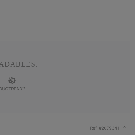
ADABLES.
DUOTREAD™
Ref. #
2079341
Expan