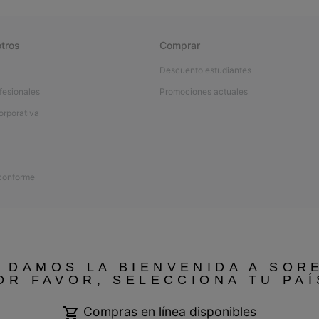
tros
Comprar
Descuento estudiantes
fesionales
Promociones actuales
orporativa
 conforme
 DAMOS LA BIENVENIDA A SOR
OR FAVOR, SELECCIONA TU PAÍ
Compras en línea disponibles