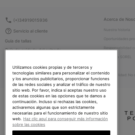
Acerca de Noso
(+)34919015936
Nuestra historia
Servicio al cliente
Oportunidades pro
Guía de tallas
Responsabilidad c
Guía de cuidado del calzado
Afíliese a SOREL
Formulario de contacto
Prensa
Utilizamos cookies propias y de terceros y
Devoluciones
tecnologías similares para personalizar el contenido
Accesibilidad: No
Desistir del contrato
y los anuncios publicitarios, proporcionar funciones
de las redes sociales y analizar el tráfico de nuestro
Estado del pedido
sitio web. Por favor, indica si aceptas nuestro uso
Envío
de estas cookies en las opciones que te damos a
continuación. Incluso si rechazas las cookies,
Pago
activaremos algunas que son estrictamente
TE
necesarias para el funcionamiento de nuestro sitio
Preguntas frecuentes
P
web.
Haz clic aquí para conseguir más información
sobre las cookies