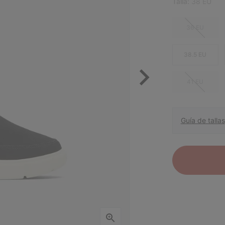
Talla:
38 EU
36 EU
38.5 EU
41 EU
Guía de tallas