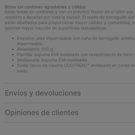
Botas sin cordones agradables y cálidas
Estas botas sin cordones y con un práctico tirador en el talón s
resistirte a llevarlas por toda la ciudad. El cuello de borreguillo s
están diseñados para proporcionar mayor calidez y comodidad, m
aportan mayor tracción en superficies resbaladizas.
Empeine: ante impermeable con caña de borreguillo sintético
impermeable.
Aislamiento: 100 g.
Plantilla: espuma EVA moldeada con revestimiento de forro 
Mediasuela: espuma EVA moldeada.
Suela: tacos de caucho DUOTREAD™ moldeado en zonas de t
suelo.
Envíos y devoluciones
Opiniones de clientes