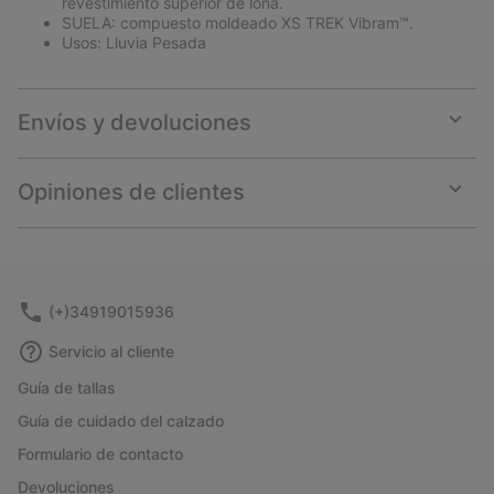
revestimiento superior de lona.
SUELA: compuesto moldeado XS TREK Vibram™.
Usos: Lluvia Pesada
Envíos y devoluciones
Expan
or
collap
Opiniones de clientes
sectio
Expan
or
collap
sectio
(+)34919015936
Servicio al cliente
Guía de tallas
Guía de cuidado del calzado
Formulario de contacto
Devoluciones