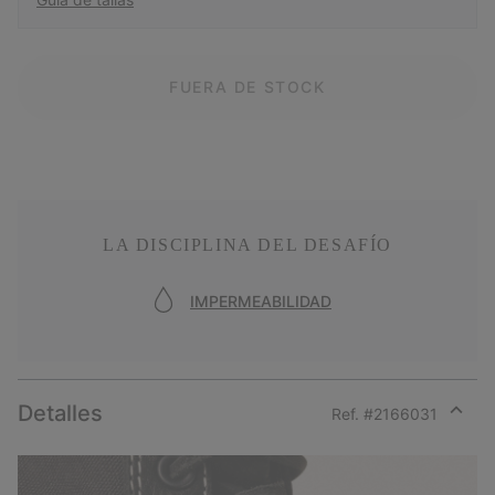
FUERA DE STOCK
LA DISCIPLINA DEL DESAFÍO
IMPERMEABILIDAD
Detalles
Ref. #
2166031
Expan
or
collap
sectio