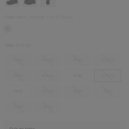
Color:
Black, Sea Salt (Out of Stock)
Talla:
43.5 EU
40 EU
40.5 EU
41 EU
41.5 EU
42 EU
42.5 EU
43 EU
43.5 EU
44 EU
44.5 EU
45 EU
46 EU
47 EU
48 EU
Guía de tallas