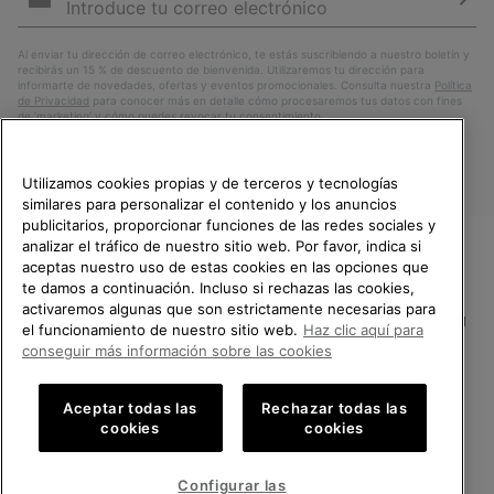
correo
Susc
electrónico
Al enviar tu dirección de correo electrónico, te estás suscribiendo a nuestro boletín y
recibirás un 15 % de descuento de bienvenida. Utilizaremos tu dirección para
informarte de novedades, ofertas y eventos promocionales. Consulta nuestra
Política
de Privacidad
para conocer más en detalle cómo procesaremos tus datos con fines
de ’marketing’ y cómo puedes revocar tu consentimiento.
Utilizamos cookies propias y de terceros y tecnologías
similares para personalizar el contenido y los anuncios
publicitarios, proporcionar funciones de las redes sociales y
analizar el tráfico de nuestro sitio web. Por favor, indica si
aceptas nuestro uso de estas cookies en las opciones que
TE DAMOS LA BIENVENIDA A
te damos a continuación. Incluso si rechazas las cookies,
SOREL.
activaremos algunas que son estrictamente necesarias para
POR FAVOR, SELECCIONA TU
España
el funcionamiento de nuestro sitio web.
Haz clic aquí para
PAÍS.
conseguir más información sobre las cookies
©
2026
SOREL.Reservados todos los derechos.
Compras en línea disponibles
Política de Privacidad
Condiciones De Uso
Terminos de Venta
Aceptar todas las
Rechazar todas las
cookies
cookies
Garantía
Cookies
Impressum
Public CBCR
United States
Compra
en
Configurar las
Servicio al cliente: Lu. - Vi. de 9:00 a 13:00 y de 14:00 a 18:00