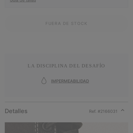
FUERA DE STOCK
LA DISCIPLINA DEL DESAFÍO
IMPERMEABILIDAD
Detalles
Ref. #
2166031
Expan
or
collap
sectio