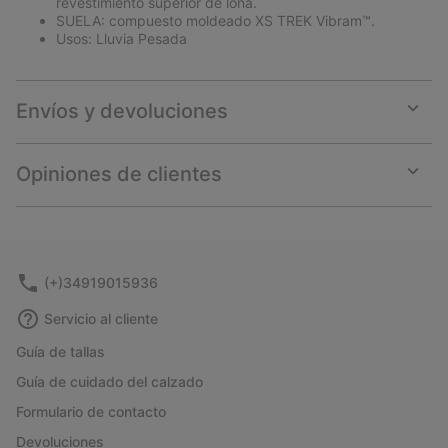
revestimiento superior de lona.
SUELA: compuesto moldeado XS TREK Vibram™.
Usos: Lluvia Pesada
Envíos y devoluciones
Expan
or
collap
Opiniones de clientes
sectio
Expan
or
collap
sectio
(+)34919015936
Servicio al cliente
Guía de tallas
Guía de cuidado del calzado
Formulario de contacto
Devoluciones