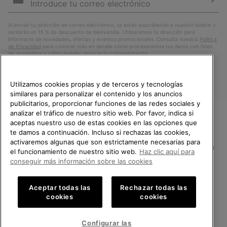
correo
Susc
electrónico
Al enviar tu dirección de correo electrónico, te estás suscribiendo a nuestro boletín y
recibirás un 15 % de descuento de bienvenida. Utilizaremos tu dirección para
informarte de novedades, ofertas y eventos promocionales. Consulta nuestra
Política
de Privacidad
para conocer más en detalle cómo procesaremos tus datos con fines
de ’marketing’ y cómo puedes revocar tu consentimiento.
Utilizamos cookies propias y de terceros y tecnologías
similares para personalizar el contenido y los anuncios
publicitarios, proporcionar funciones de las redes sociales y
analizar el tráfico de nuestro sitio web. Por favor, indica si
aceptas nuestro uso de estas cookies en las opciones que
TE DAMOS LA BIENVENIDA A
te damos a continuación. Incluso si rechazas las cookies,
SOREL.
activaremos algunas que son estrictamente necesarias para
POR FAVOR, SELECCIONA TU
España
el funcionamiento de nuestro sitio web.
Haz clic aquí para
PAÍS.
conseguir más información sobre las cookies
©
2026
SOREL.Reservados todos los derechos.
Compras en línea disponibles
Política de Privacidad
Condiciones De Uso
Terminos de Venta
Aceptar todas las
Rechazar todas las
cookies
cookies
Garantía
Cookies
Impressum
Public CBCR
United States
Compra
en
Configurar las
Servicio al cliente: Lu. - Vi. de 9:00 a 13:00 y de 14:00 a 18:00