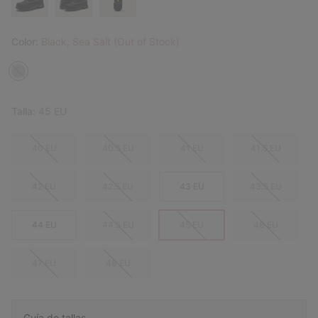
Color:
Black, Sea Salt (Out of Stock)
Talla:
45 EU
40 EU
40.5 EU
41 EU
41.5 EU
42 EU
42.5 EU
43 EU
43.5 EU
44 EU
44.5 EU
45 EU
46 EU
47 EU
48 EU
Guía de tallas