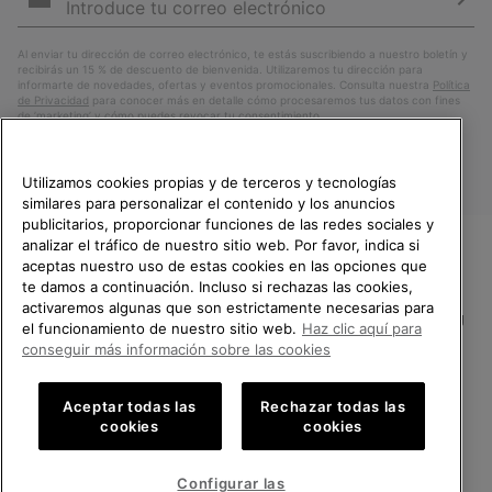
correo
Susc
electrónico
Al enviar tu dirección de correo electrónico, te estás suscribiendo a nuestro boletín y
recibirás un 15 % de descuento de bienvenida. Utilizaremos tu dirección para
informarte de novedades, ofertas y eventos promocionales. Consulta nuestra
Política
de Privacidad
para conocer más en detalle cómo procesaremos tus datos con fines
de ’marketing’ y cómo puedes revocar tu consentimiento.
Utilizamos cookies propias y de terceros y tecnologías
similares para personalizar el contenido y los anuncios
publicitarios, proporcionar funciones de las redes sociales y
analizar el tráfico de nuestro sitio web. Por favor, indica si
aceptas nuestro uso de estas cookies en las opciones que
TE DAMOS LA BIENVENIDA A
te damos a continuación. Incluso si rechazas las cookies,
SOREL.
activaremos algunas que son estrictamente necesarias para
POR FAVOR, SELECCIONA TU
España
el funcionamiento de nuestro sitio web.
Haz clic aquí para
PAÍS.
conseguir más información sobre las cookies
©
2026
SOREL.Reservados todos los derechos.
Compras en línea disponibles
Política de Privacidad
Condiciones De Uso
Terminos de Venta
Aceptar todas las
Rechazar todas las
cookies
cookies
Garantía
Cookies
Impressum
Public CBCR
United States
Compra
en
Configurar las
Servicio al cliente: Lu. - Vi. de 9:00 a 13:00 y de 14:00 a 18:00