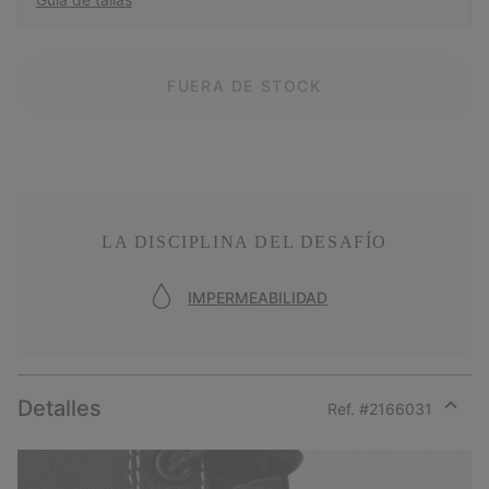
FUERA DE STOCK
LA DISCIPLINA DEL DESAFÍO
IMPERMEABILIDAD
Detalles
Ref. #
2166031
Expan
or
collap
sectio