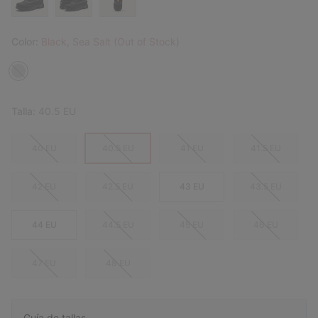
Color:
Black, Sea Salt (Out of Stock)
Talla:
40.5 EU
40 EU
40.5 EU
41 EU
41.5 EU
42 EU
42.5 EU
43 EU
43.5 EU
44 EU
44.5 EU
45 EU
46 EU
47 EU
48 EU
Guía de tallas