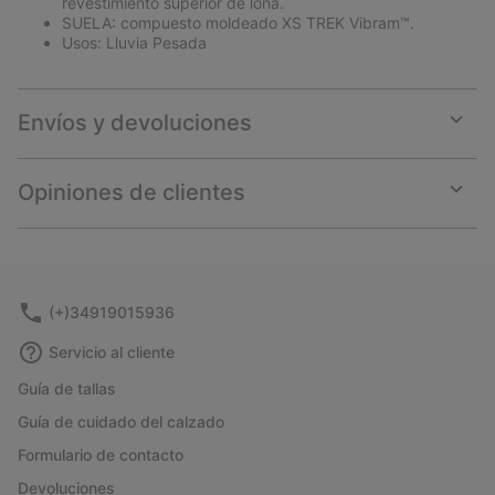
revestimiento superior de lona.
SUELA: compuesto moldeado XS TREK Vibram™.
Usos: Lluvia Pesada
Envíos y devoluciones
Expan
or
collap
Opiniones de clientes
sectio
Expan
or
collap
sectio
(+)34919015936
Servicio al cliente
Guía de tallas
Guía de cuidado del calzado
Formulario de contacto
Devoluciones