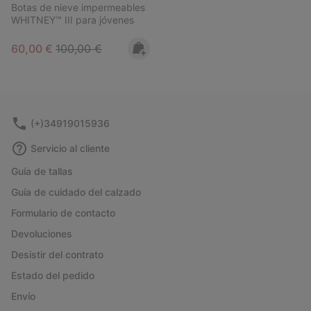
Botas de nieve impermeables
WHITNEY™ III para jóvenes
Sale price:
Regular price:
60,00 €
100,00 €
(+)34919015936
Servicio al cliente
Guía de tallas
Guía de cuidado del calzado
Formulario de contacto
Devoluciones
Desistir del contrato
Estado del pedido
Envío