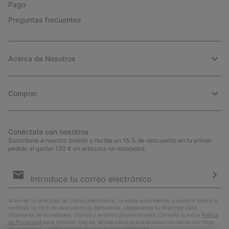
Pago
Preguntas frecuentes
Acerca de Nosotros
Comprar
Conéctate con nosotros
Suscríbete a nuestro boletín y recibe un 15 % de descuento en tu primer
pedido al gastar 120 € en artículos no rebajados.
Suscripción
de
correo
Susc
electrónico
Al enviar tu dirección de correo electrónico, te estás suscribiendo a nuestro boletín y
recibirás un 15 % de descuento de bienvenida. Utilizaremos tu dirección para
informarte de novedades, ofertas y eventos promocionales. Consulta nuestra
Política
de Privacidad
para conocer más en detalle cómo procesaremos tus datos con fines