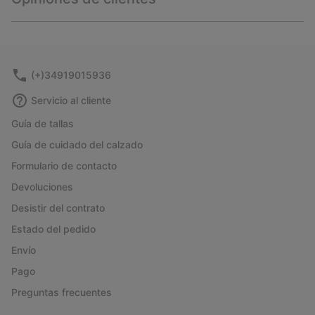
sectio
Expan
or
collap
sectio
(+)34919015936
Servicio al cliente
Guía de tallas
Guía de cuidado del calzado
Formulario de contacto
Devoluciones
Desistir del contrato
Estado del pedido
Envío
Pago
Preguntas frecuentes