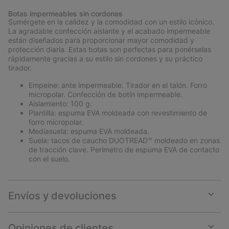
or
Botas impermeables sin cordones
collap
Sumérgete en la calidez y la comodidad con un estilo icónico.
sectio
La agradable confección aislante y el acabado impermeable
están diseñados para proporcionar mayor comodidad y
protección diaria. Estas botas son perfectas para ponérselas
rápidamente gracias a su estilo sin cordones y su práctico
tirador.
Empeine: ante impermeable. Tirador en el talón. Forro
micropolar. Confección de botín impermeable.
Aislamiento: 100 g.
Plantilla: espuma EVA moldeada con revestimiento de
forro micropolar.
Mediasuela: espuma EVA moldeada.
Suela: tacos de caucho DUOTREAD™ moldeado en zonas
de tracción clave. Perímetro de espuma EVA de contacto
con el suelo.
Envíos y devoluciones
Expan
or
collap
Opiniones de clientes