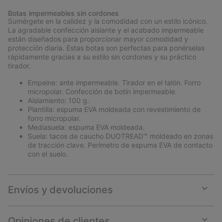
or
Botas impermeables sin cordones
collap
Sumérgete en la calidez y la comodidad con un estilo icónico.
sectio
La agradable confección aislante y el acabado impermeable
están diseñados para proporcionar mayor comodidad y
protección diaria. Estas botas son perfectas para ponérselas
rápidamente gracias a su estilo sin cordones y su práctico
tirador.
Empeine: ante impermeable. Tirador en el talón. Forro
micropolar. Confección de botín impermeable.
Aislamiento: 100 g.
Plantilla: espuma EVA moldeada con revestimiento de
forro micropolar.
Mediasuela: espuma EVA moldeada.
Suela: tacos de caucho DUOTREAD™ moldeado en zonas
de tracción clave. Perímetro de espuma EVA de contacto
con el suelo.
Envíos y devoluciones
Expan
or
collap
Opiniones de clientes