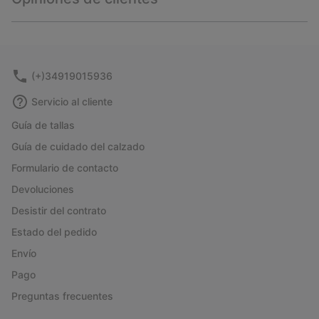
sectio
Expan
or
collap
sectio
(+)34919015936
Servicio al cliente
Guía de tallas
Guía de cuidado del calzado
Formulario de contacto
Devoluciones
Desistir del contrato
Estado del pedido
Envío
Pago
Preguntas frecuentes