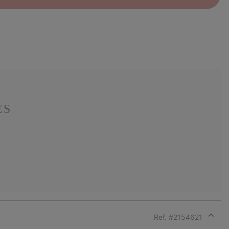
ES
Ref. #
2154621
Expan