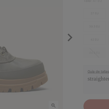
Talla:
41 EU
37 EU
39.5 EU
42 EU
44.5 EU
Guía de tallas
straighte