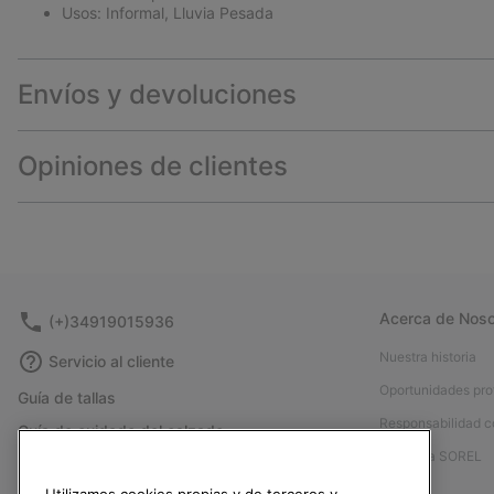
Usos: Informal, Lluvia Pesada
Envíos y devoluciones
Opiniones de clientes
Acerca de Noso
(+)34919015936
Nuestra historia
Servicio al cliente
Oportunidades pro
Guía de tallas
Responsabilidad c
Guía de cuidado del calzado
Afíliese a SOREL
Formulario de contacto
Prensa