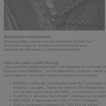
Rendimiento impermeable
Estas zapatillas cuentan con una membrana de Gore‑Tex™
de primera categoría, diseñada cuidadosamente para
mantener los pies secos y protegidos del exterior.
PARA EXPLORAR LA NATURALEZA
¿Tus zapatillas pueden hacer esto? Las zapatillas de caña baja
icónicas botas CARIBOU™, son increíblemente cómodas y tienen un
para pasear por el bosque como para moverte por la ciudad.
EMPEINE: confección impermeable Gore-Tex™ patentada. Empei
empeine y los ojales. Tirador del talón en TPU transpare
con herretes con la marca de SOREL. Los cordones no son 
PLANTILLA: amovible, de Ortholite™ moldeado con revestimi
MEDIASUELA: ligera espuma LIVELYFOAM™ moldeada.
SUELA: compuesto moldeado XS TREK EVO de Vibram™.