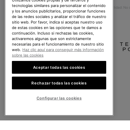
Utilizamos cookies propias y de terceros y
Devoluciones
tecnologías similares para personalizar el contenido
Accesibilidad: No
Desistir del contrato
y los anuncios publicitarios, proporcionar funciones
de las redes sociales y analizar el tráfico de nuestro
Estado del pedido
sitio web. Por favor, indica si aceptas nuestro uso
Envío
de estas cookies en las opciones que te damos a
continuación. Incluso si rechazas las cookies,
Pago
activaremos algunas que son estrictamente
TE
necesarias para el funcionamiento de nuestro sitio
Preguntas frecuentes
P
web.
Haz clic aquí para conseguir más información
sobre las cookies
Aceptar todas las cookies
España
Rechazar todas las cookies
©
2026
SOREL.Reservados todos los derechos.
Política de Privacidad
Condiciones De Uso
Terminos de Venta
Garantí
Configurar las cookies
Servicio al cliente: Lu. - Vi. de 9:00 a 13:00 y de 14:00 a 18:00
(+)34919015936