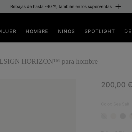
Rebajas de hasta -40 %, también en los superventas
MUJER
HOMBRE
NIÑOS
SPOTLIGHT
DE
CALLSIGN HORIZON™ para hombre
Regular p
200,00 
NUE
Color:
Sea Salt,