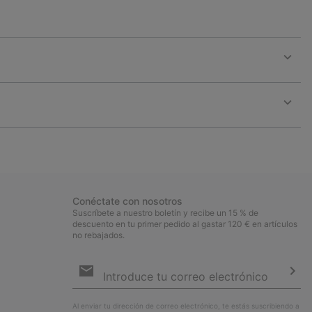
Expan
or
collap
sectio
Expan
or
collap
sectio
Conéctate con nosotros
Suscríbete a nuestro boletín y recibe un 15 % de
descuento en tu primer pedido al gastar 120 € en artículos
no rebajados.
Suscripción
de
correo
Susc
electrónico
Al enviar tu dirección de correo electrónico, te estás suscribiendo a