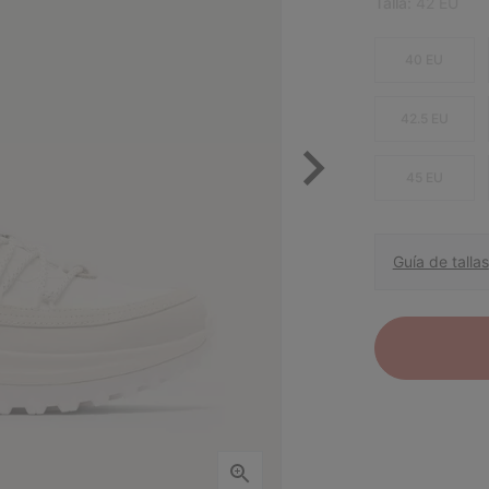
Talla:
42 EU
40 EU
42.5 EU
45 EU
Guía de tallas