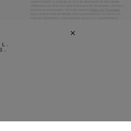
nuestro boletín y recibirás un 15 % de descuento de bienvenida.
Utilizaremos tu dirección para informarte de novedades, ofertas y
eventos promocionales. Consulta nuestra
Política de Privacidad
para conocer más en detalle cómo procesaremos tus datos con
fines de ’marketing’ y cómo puedes revocar tu consentimiento.
EL.
S.