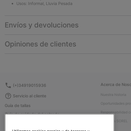
Usos: Informal, Lluvia Pesada
Envíos y devoluciones
Opiniones de clientes
Acerca de Noso
(+)34919015936
Nuestra historia
Servicio al cliente
Oportunidades pro
Guía de tallas
Responsabilidad c
Guía de cuidado del calzado
Afíliese a SOREL
Formulario de contacto
Prensa