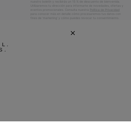
nuestro boletín y recibirás un 15 % de descuento de bienvenida.
Utilizaremos tu dirección para informarte de novedades, ofertas y
eventos promocionales. Consulta nuestra
Política de Privacidad
para conocer más en detalle cómo procesaremos tus datos con
fines de ’marketing’ y cómo puedes revocar tu consentimiento.
EL.
S.