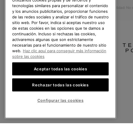
Utilizamos cookies propias y de terceros y
Devoluciones
tecnologías similares para personalizar el contenido
Accesibilidad: No
Desistir del contrato
y los anuncios publicitarios, proporcionar funciones
de las redes sociales y analizar el tráfico de nuestro
Estado del pedido
sitio web. Por favor, indica si aceptas nuestro uso
Envío
de estas cookies en las opciones que te damos a
continuación. Incluso si rechazas las cookies,
Pago
activaremos algunas que son estrictamente
TE
necesarias para el funcionamiento de nuestro sitio
Preguntas frecuentes
P
web.
Haz clic aquí para conseguir más información
sobre las cookies
Aceptar todas las cookies
España
Rechazar todas las cookies
©
2026
SOREL.Reservados todos los derechos.
Política de Privacidad
Condiciones De Uso
Terminos de Venta
Garantí
Configurar las cookies
Servicio al cliente: Lu. - Vi. de 9:00 a 13:00 y de 14:00 a 18:00
(+)34919015936