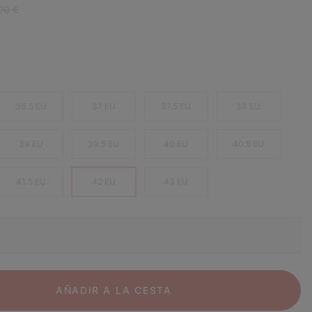
ar price:
00 €
36.5 EU
37 EU
37.5 EU
38 EU
39 EU
39.5 EU
40 EU
40.5 EU
41.5 EU
42 EU
43 EU
AÑADIR A LA CESTA