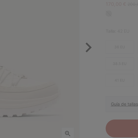
Sale price:
Regul
170,00 €
200,
Talla:
42 EU
36 EU
38.5 EU
41 EU
Guía de tallas