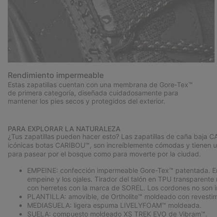
Rendimiento impermeable
Estas zapatillas cuentan con una membrana de Gore‑Tex™
de primera categoría, diseñada cuidadosamente para
mantener los pies secos y protegidos del exterior.
PARA EXPLORAR LA NATURALEZA
¿Tus zapatillas pueden hacer esto? Las zapatillas de caña baja
icónicas botas CARIBOU™, son increíblemente cómodas y tienen un
para pasear por el bosque como para moverte por la ciudad.
EMPEINE: confección impermeable Gore-Tex™ patentada. Empei
empeine y los ojales. Tirador del talón en TPU transpare
con herretes con la marca de SOREL. Los cordones no son 
PLANTILLA: amovible, de Ortholite™ moldeado con revestimi
MEDIASUELA: ligera espuma LIVELYFOAM™ moldeada.
SUELA: compuesto moldeado XS TREK EVO de Vibram™.