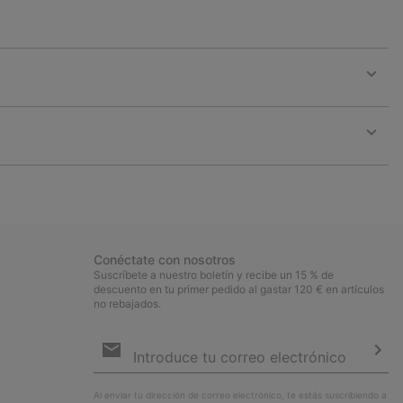
Expan
or
collap
sectio
Expan
or
collap
sectio
Conéctate con nosotros
Suscríbete a nuestro boletín y recibe un 15 % de
descuento en tu primer pedido al gastar 120 € en artículos
no rebajados.
Suscripción
de
correo
Susc
electrónico
Al enviar tu dirección de correo electrónico, te estás suscribiendo a