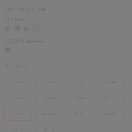
Color:
Sea Salt, Chalk
200,00 €
Sale price:
Regular price:
170,00 €
200,00 €
Talla:
40 EU
36 EU
36.5 EU
37 EU
37.5 EU
38 EU
38.5 EU
39 EU
39.5 EU
40 EU
40.5 EU
41 EU
41.5 EU
42 EU
43 EU