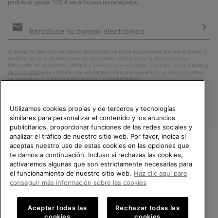
pedido al gastar 120 € en artículos no rebajados.
Suscripción
de
correo
Susc
electrónico
Al enviar tu dirección de correo electrónico, te estás suscribiendo a nuestro boletín y
recibirás un 15 % de descuento de bienvenida. Utilizaremos tu dirección para
informarte de novedades, ofertas y eventos promocionales. Consulta nuestra
Política
de Privacidad
para conocer más en detalle cómo procesaremos tus datos con fines
de ’marketing’ y cómo puedes revocar tu consentimiento.
Utilizamos cookies propias y de terceros y tecnologías
similares para personalizar el contenido y los anuncios
publicitarios, proporcionar funciones de las redes sociales y
analizar el tráfico de nuestro sitio web. Por favor, indica si
aceptas nuestro uso de estas cookies en las opciones que
TE DAMOS LA BIENVENIDA A
te damos a continuación. Incluso si rechazas las cookies,
SOREL.
activaremos algunas que son estrictamente necesarias para
POR FAVOR, SELECCIONA TU
España
el funcionamiento de nuestro sitio web.
Haz clic aquí para
PAÍS.
conseguir más información sobre las cookies
©
2026
SOREL.Reservados todos los derechos.
Compras en línea disponibles
Política de Privacidad
Condiciones De Uso
Terminos de Venta
Aceptar todas las
Rechazar todas las
cookies
cookies