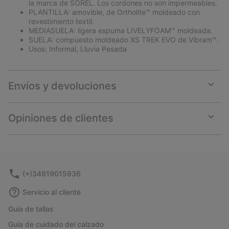
la marca de SOREL. Los cordones no son impermeables.
PLANTILLA: amovible, de Ortholite™ moldeado con
revestimiento textil.
MEDIASUELA: ligera espuma LIVELYFOAM™ moldeada.
SUELA: compuesto moldeado XS TREK EVO de Vibram™.
Usos: Informal, Lluvia Pesada
Envíos y devoluciones
Expan
or
collap
Opiniones de clientes
sectio
Expan
or
collap
sectio
(+)34919015936
Servicio al cliente
Guía de tallas
Guía de cuidado del calzado