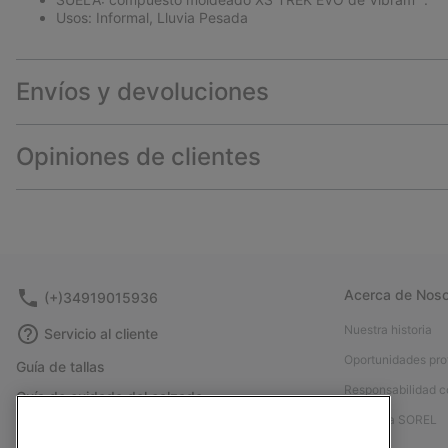
Usos: Informal, Lluvia Pesada
Envíos y devoluciones
Opiniones de clientes
Acerca de Noso
(+)34919015936
Nuestra historia
Servicio al cliente
Oportunidades pro
Guía de tallas
Responsabilidad c
Guía de cuidado del calzado
Afíliese a SOREL
Formulario de contacto