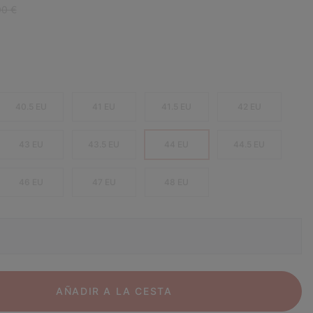
ar price:
00 €
40.5 EU
41 EU
41.5 EU
42 EU
43 EU
43.5 EU
44 EU
44.5 EU
46 EU
47 EU
48 EU
AÑADIR A LA CESTA