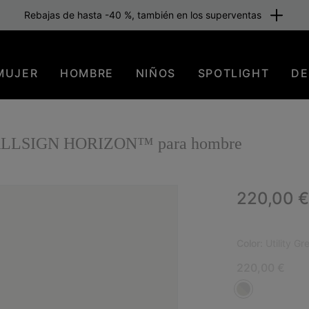
Rebajas de hasta -40 %, también en los superventas
MUJER
HOMBRE
NIÑOS
SPOTLIGHT
DE
™ CALLSIGN HORIZON™ para hombre
Regular p
220,00 €
NUE
Color:
Utility G
220,00 €