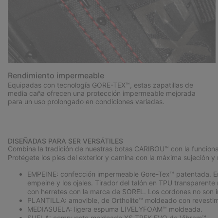
Rendimiento impermeable
Equipadas con tecnología GORE-TEX™, estas zapatillas de
media caña ofrecen una protección impermeable mejorada
para un uso prolongado en condiciones variadas.
DISEÑADAS PARA SER VERSÁTILES
Combina la tradición de nuestras botas CARIBOU™ con la funcional
Protégete los pies del exterior y camina con la máxima sujeción y 
EMPEINE: confección impermeable Gore-Tex™ patentada. Empei
empeine y los ojales. Tirador del talón en TPU transpare
con herretes con la marca de SOREL. Los cordones no son 
PLANTILLA: amovible, de Ortholite™ moldeado con revestimi
MEDIASUELA: ligera espuma LIVELYFOAM™ moldeada.
SUELA: compuesto moldeado XS TREK EVO de Vibram™.