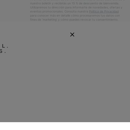
nuestro boletín y recibirás un 15 % de descuento de bienvenida.
Utilizaremos tu dirección para informarte de novedades, ofertas y
eventos promocionales. Consulta nuestra
Política de Privacidad
para conocer más en detalle cómo procesaremos tus datos con
fines de ’marketing’ y cómo puedes revocar tu consentimiento.
EL.
S.