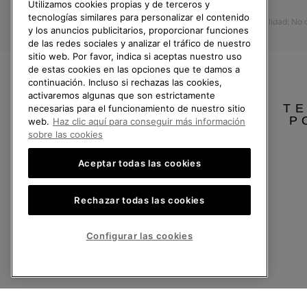
Prensa
Utilizamos cookies propias y de terceros y
Devoluciones
tecnologías similares para personalizar el contenido
Accesibilidad: No
Desistir del contrato
y los anuncios publicitarios, proporcionar funciones
de las redes sociales y analizar el tráfico de nuestro
Estado del pedido
sitio web. Por favor, indica si aceptas nuestro uso
Envío
de estas cookies en las opciones que te damos a
continuación. Incluso si rechazas las cookies,
Pago
activaremos algunas que son estrictamente
TE
necesarias para el funcionamiento de nuestro sitio
Preguntas frecuentes
P
web.
Haz clic aquí para conseguir más información
sobre las cookies
Aceptar todas las cookies
España
Rechazar todas las cookies
©
2026
SOREL.Reservados todos los derechos.
Política de Privacidad
Condiciones De Uso
Terminos de Venta
Garantí
Configurar las cookies
Servicio al cliente: Lu. - Vi. de 9:00 a 13:00 y de 14:00 a 18:00
(+)34919015936