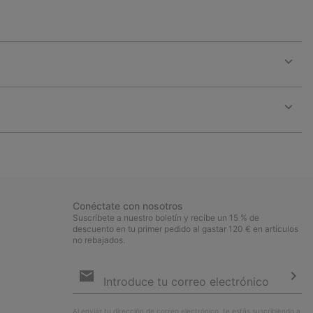
Expan
or
collap
sectio
Expan
or
collap
sectio
Conéctate con nosotros
Suscríbete a nuestro boletín y recibe un 15 % de
descuento en tu primer pedido al gastar 120 € en artículos
no rebajados.
Suscripción
de
correo
Susc
electrónico
Al enviar tu dirección de correo electrónico, te estás suscribiendo a