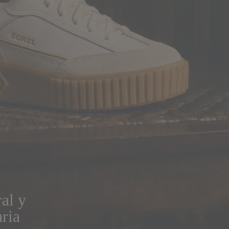
al y
ria