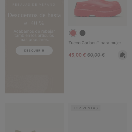
REBAJAS DE VERANO
Descuentos de hasta
el 40 %
Acabamos de rebajar
también los artículos
más populares.
Zueco Caribou™ para mujer
DESCUBRIR
Sale price:
Regular price:
45,00 €
60,00 €
TOP VENTAS