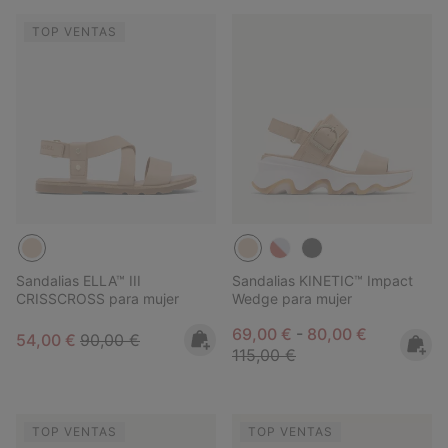
TOP VENTAS
Sandalias ELLA™ III
Sandalias KINETIC™ Impact
CRISSCROSS para mujer
Wedge para mujer
Minimum sale price:
Maximum sale pric
Regular pr
69,00 €
-
80,00 €
Sale price:
Regular price:
54,00 €
90,00 €
115,00 €
TOP VENTAS
TOP VENTAS