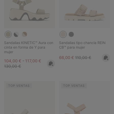
Sandalias KINETIC™ Aura con
Sandalias tipo chancla REIN
cinta en forma de Y para
CB™ para mujer
mujer
Sale price:
Regular price:
66,00 €
110,00 €
Minimum sale price:
Maximum sale price:
Regular price:
104,00 €
-
117,00 €
130,00 €
TOP VENTAS
TOP VENTAS