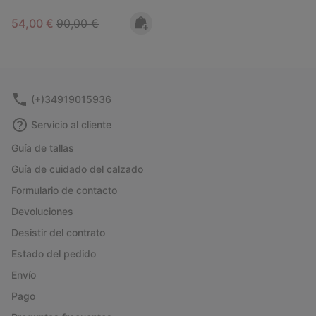
Sale price:
Regular price:
54,00 €
90,00 €
(+)34919015936
Servicio al cliente
Guía de tallas
Guía de cuidado del calzado
Formulario de contacto
Devoluciones
Desistir del contrato
Estado del pedido
Envío
Pago