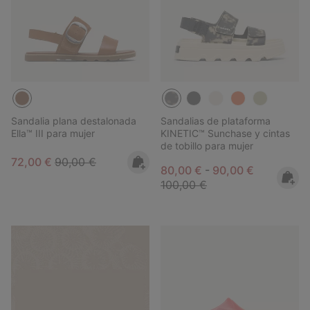
Sandalia plana destalonada
Sandalias de plataforma
Ella™ III para mujer
KINETIC™ Sunchase y cintas
de tobillo para mujer
Sale price:
Regular price:
72,00 €
90,00 €
Minimum sale price:
Maximum sale pric
Regular pr
80,00 €
-
90,00 €
100,00 €