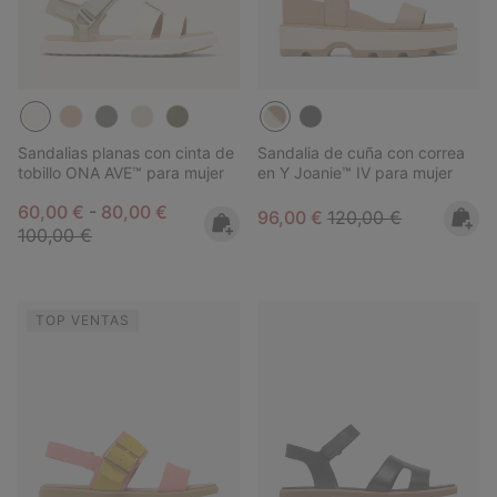
Sandalias planas con cinta de
Sandalia de cuña con correa
tobillo ONA AVE™ para mujer
en Y Joanie™ IV para mujer
Minimum sale price:
Maximum sale price:
Regular price:
60,00 €
-
80,00 €
Sale price:
Regular price:
96,00 €
120,00 €
100,00 €
TOP VENTAS