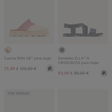
Zuecos REIN CB™ para mujer
Sandalias ELLA™ III
CRISSCROSS para mujer
Sale price:
Regular price:
75,00 €
125,00 €
Sale price:
Regular price:
63,00 €
90,00 €
TOP VENTAS