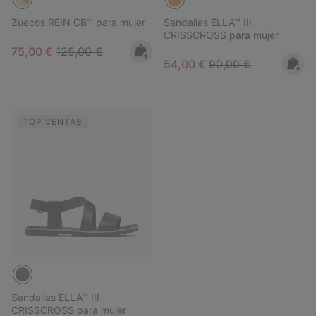
Zuecos REIN CB™ para mujer
Sandalias ELLA™ III
CRISSCROSS para mujer
Sale price:
Regular price:
75,00 €
125,00 €
Sale price:
Regular price:
54,00 €
90,00 €
TOP VENTAS
Sandalias ELLA™ III
CRISSCROSS para mujer