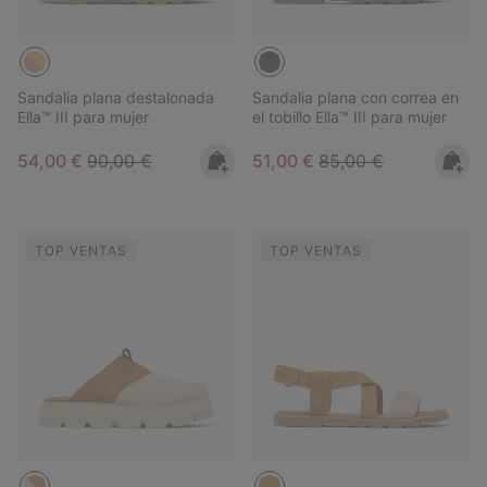
Sandalia plana destalonada
Sandalia plana con correa en
Ella™ III para mujer
el tobillo Ella™ III para mujer
Sale price:
Regular price:
Sale price:
Regular price:
54,00 €
90,00 €
51,00 €
85,00 €
TOP VENTAS
TOP VENTAS