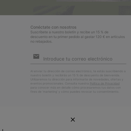
Conéctate con nosotros
Suscríbete a nuestro boletín y recibe un 15 % de
descuento en tu primer pedido al gastar 120 € en artículos
no rebajados.
Suscripción
de
correo
Susc
electrónico
Al enviar tu dirección de correo electrónico, te estás suscribiendo a
nuestro boletín y recibirás un 15 % de descuento de bienvenida.
Utilizaremos tu dirección para informarte de novedades, ofertas y
eventos promocionales. Consulta nuestra
Política de Privacidad
para conocer más en detalle cómo procesaremos tus datos con
fines de ’marketing’ y cómo puedes revocar tu consentimiento.