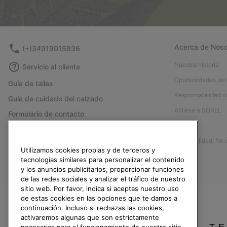
Acerca de Noso
(+)34919015936
Nuestra historia
Servicio al cliente
Oportunidades pro
Guía de tallas
Responsabilidad c
Guía de cuidado del calzado
Afíliese a SOREL
Formulario de contacto
Prensa
Devoluciones
Accesibilidad: No
Desistir del contrato
Utilizamos cookies propias y de terceros y
Estado del pedido
tecnologías similares para personalizar el contenido
y los anuncios publicitarios, proporcionar funciones
Envío
de las redes sociales y analizar el tráfico de nuestro
sitio web. Por favor, indica si aceptas nuestro uso
Pago
de estas cookies en las opciones que te damos a
Preguntas frecuentes
continuación. Incluso si rechazas las cookies,
activaremos algunas que son estrictamente