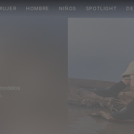
MUJER
HOMBRE
NIÑOS
SPOTLIGHT
DE
 modelos
,