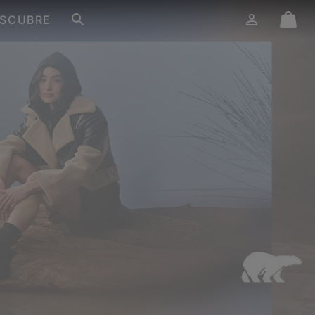
SCUBRE
Iniciar
Mini
Buscar
de
Cart
sesión