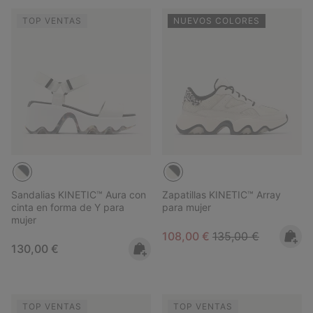
TOP VENTAS
NUEVOS COLORES
Sandalias KINETIC™ Aura con
Zapatillas KINETIC™ Array
cinta en forma de Y para
para mujer
mujer
Sale price:
Regular price:
108,00 €
135,00 €
Regular price:
130,00 €
TOP VENTAS
TOP VENTAS