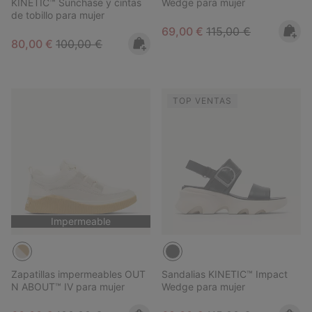
KINETIC™ Sunchase y cintas
Wedge para mujer
de tobillo para mujer
Sale price:
Regular price:
69,00 €
115,00 €
Sale price:
Regular price:
80,00 €
100,00 €
TOP VENTAS
Impermeable
Zapatillas impermeables OUT
Sandalias KINETIC™ Impact
N ABOUT™ IV para mujer
Wedge para mujer