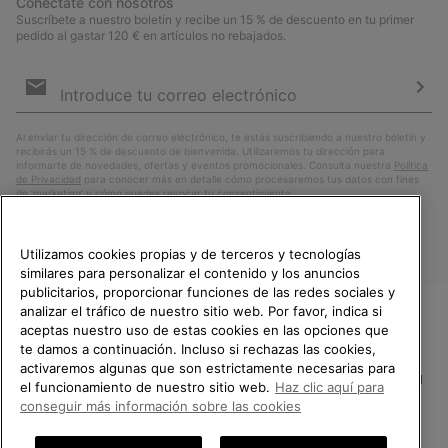
Conéctate con nosotros
Suscríbete a nuestro boletín y recibe un 15 % de descuento en tu primer
pedido al gastar 120 € en artículos no rebajados.
Suscripción
de
correo
Susc
electrónico
Al enviar tu dirección de correo electrónico, te estás suscribiendo a nuestro boletín y
recibirás un 15 % de descuento de bienvenida. Utilizaremos tu dirección para
informarte de novedades, ofertas y eventos promocionales. Consulta nuestra
Política
de Privacidad
para conocer más en detalle cómo procesaremos tus datos con fines
de ’marketing’ y cómo puedes revocar tu consentimiento.
Utilizamos cookies propias y de terceros y tecnologías
similares para personalizar el contenido y los anuncios
publicitarios, proporcionar funciones de las redes sociales y
analizar el tráfico de nuestro sitio web. Por favor, indica si
aceptas nuestro uso de estas cookies en las opciones que
TE DAMOS LA BIENVENIDA A
te damos a continuación. Incluso si rechazas las cookies,
SOREL.
activaremos algunas que son estrictamente necesarias para
POR FAVOR, SELECCIONA TU
España
el funcionamiento de nuestro sitio web.
Haz clic aquí para
PAÍS.
conseguir más información sobre las cookies
©
2026
SOREL.Reservados todos los derechos.
Compras en línea disponibles