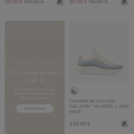
Sale price:
Regular price:
Sale price:
Regular price:
60,00 €
100,00 €
69,00 €
115,00 €
REBAJAS DE VERANO
Descuentos de hasta
el 40 %
Acabamos de rebajar
también los artículos
más populares.
Zapatillas de caña baja
CALLSIGN™ de SOREL x JANE
DESCUBRIR
WADE
Regular price:
230,00 €