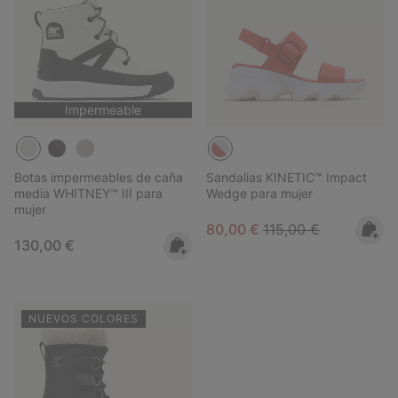
Impermeable
Botas impermeables de caña
Sandalias KINETIC™ Impact
media WHITNEY™ III para
Wedge para mujer
mujer
Sale price:
Regular price:
80,00 €
115,00 €
Regular price:
130,00 €
NUEVOS COLORES