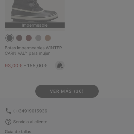
Impermeable
Botas impermeables WINTER
CARNIVAL™ para mujer
Minimum sale price:
Maximum price:
93,00 €
-
155,00 €
VER MÁS (36)
(+)34919015936
Servicio al cliente
Guía de tallas