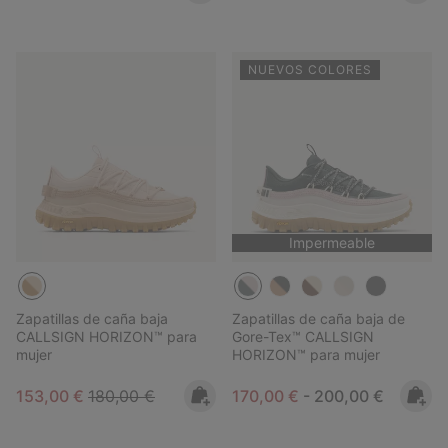
NUEVOS COLORES
Impermeable
Zapatillas de caña baja
Zapatillas de caña baja de
CALLSIGN HORIZON™ para
Gore-Tex™ CALLSIGN
mujer
HORIZON™ para mujer
Sale price:
Regular price:
Minimum sale price:
Maximum price:
153,00 €
180,00 €
170,00 €
-
200,00 €