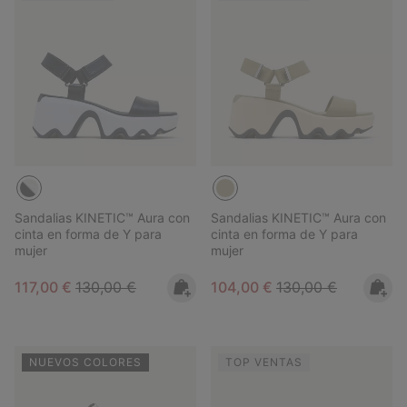
Sandalias KINETIC™ Aura con
Sandalias KINETIC™ Aura con
cinta en forma de Y para
cinta en forma de Y para
mujer
mujer
Sale price:
Regular price:
Sale price:
Regular price:
117,00 €
130,00 €
104,00 €
130,00 €
NUEVOS COLORES
TOP VENTAS