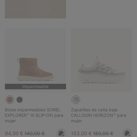
Impermeable
Botas impermeables SOREL
Zapatillas de caña baja
EXPLORER™ III SLIP-ON para
CALLSIGN HORIZON™ para
mujer
mujer
Sale price:
Regular price:
Sale price:
Regular price:
84,00 €
140,00 €
153,00 €
180,00 €