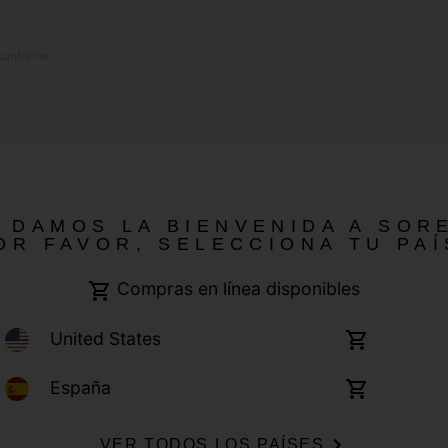
 conforme
 DAMOS LA BIENVENIDA A SOR
OR FAVOR, SELECCIONA TU PAÍ
Compras en línea disponibles
United States
Compras
a
Cookies
Impressum
Public CBCR
en
línea
Spain
España
Compras
disponibles
en
línea
VER TODOS LOS PAÍSES