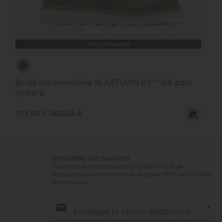
Impermeable
Botas impermeables SLABTOWN 62'™ SIX para
hombre
Sale price:
Regular price:
107,99 €
180,00 €
Conéctate con nosotros
Suscríbete a nuestro boletín y recibe un 15 % de
descuento en tu primer pedido al gastar 120 € en artículos
no rebajados.
Suscripción
de
correo
Susc