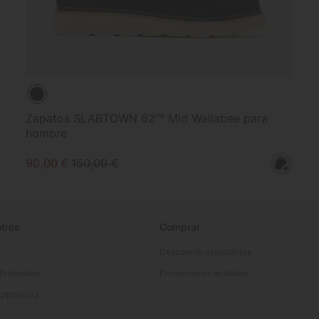
Zapatos SLABTOWN 62’™ Mid Wallabee para
hombre
Sale price:
Regular price:
90,00 €
150,00 €
tros
Comprar
Descuento estudiantes
fesionales
Promociones actuales
orporativa