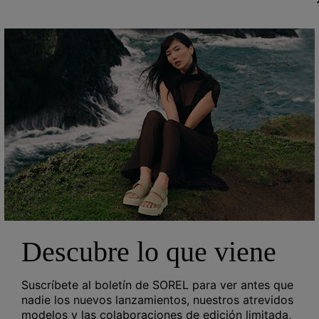
Zapatos SLABTOWN 62'™ Explorer para hombre
Sale price:
Regular price:
96,00 €
160,00 €
Descubre lo que viene
Suscríbete al boletín de SOREL para ver antes que
nadie los nuevos lanzamientos, nuestros atrevidos
modelos y las colaboraciones de edición limitada,