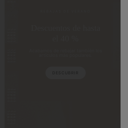
REBAJAS DE VERANO
Descuentos de hasta
el 40 %
Acabamos de rebajar también los
artículos más populares.
DESCUBRIR