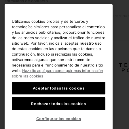
Formulario de contacto
Prensa
Devoluciones
Accesibilidad: No
Desistir del contrato
Utilizamos cookies propias y de terceros y
Estado del pedido
tecnologías similares para personalizar el contenido
y los anuncios publicitarios, proporcionar funciones
Envío
de las redes sociales y analizar el tráfico de nuestro
sitio web. Por favor, indica si aceptas nuestro uso
Pago
de estas cookies en las opciones que te damos a
Preguntas frecuentes
continuación. Incluso si rechazas las cookies,
activaremos algunas que son estrictamente
TE
necesarias para el funcionamiento de nuestro sitio
P
web.
Haz clic aquí para conseguir más información
sobre las cookies
España
Aceptar todas las cookies
©
2026
SOREL.Reservados todos los derechos.
Política de Privacidad
Condiciones De Uso
Terminos de Venta
Garantí
Rechazar todas las cookies
Servicio al cliente: Lu. - Vi. de 9:00 a 13:00 y de 14:00 a 18:00
(+)34919015936
Configurar las cookies