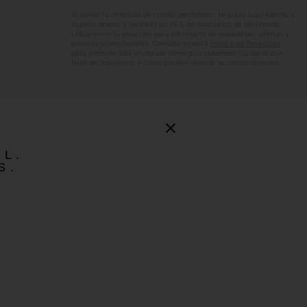
electrónico
Al enviar tu dirección de correo electrónico, te estás suscribiendo a
nuestro boletín y recibirás un 15 % de descuento de bienvenida.
Utilizaremos tu dirección para informarte de novedades, ofertas y
eventos promocionales. Consulta nuestra
Política de Privacidad
para conocer más en detalle cómo procesaremos tus datos con
fines de ’marketing’ y cómo puedes revocar tu consentimiento.
EL.
S.