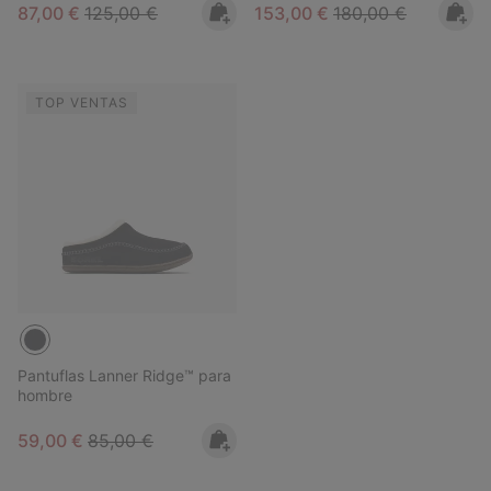
Sale price:
Regular price:
Sale price:
Regular price:
87,00 €
125,00 €
153,00 €
180,00 €
TOP VENTAS
Pantuflas Lanner Ridge™ para
hombre
Sale price:
Regular price:
59,00 €
85,00 €