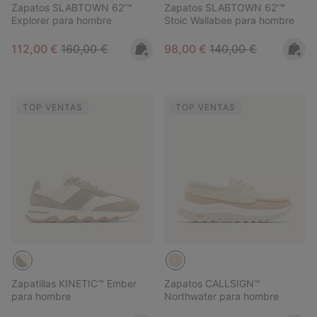
Zapatos SLABTOWN 62'™
Zapatos SLABTOWN 62'™
Explorer para hombre
Stoic Wallabee para hombre
Sale price:
Regular price:
Sale price:
Regular price:
112,00 €
160,00 €
98,00 €
140,00 €
TOP VENTAS
TOP VENTAS
Zapatillas KINETIC™ Ember
Zapatos CALLSIGN™
para hombre
Northwater para hombre