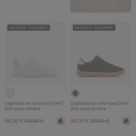
NUEVOS COLORES
NUEVOS COLORES
Zapatillas de caña baja ONA™
Zapatillas de caña baja ONA™
Drift para hombre
Drift para hombre
Sale price:
Regular price:
Sale price:
Regular price:
88,00 €
110,00 €
88,00 €
110,00 €