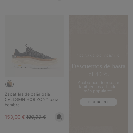
REBAJAS DE VERANO
Descuentos de hasta
el 40 %
Acabamos de rebajar
también los artículos
más populares.
Zapatillas de caña baja
CALLSIGN HORIZON™ para
DESCUBRIR
hombre
Sale price:
Regular price:
153,00 €
180,00 €