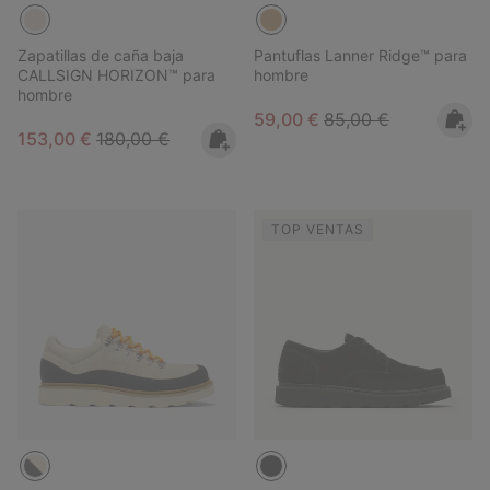
Zapatillas de caña baja
Pantuflas Lanner Ridge™ para
CALLSIGN HORIZON™ para
hombre
hombre
Sale price:
Regular price:
59,00 €
85,00 €
Sale price:
Regular price:
153,00 €
180,00 €
TOP VENTAS