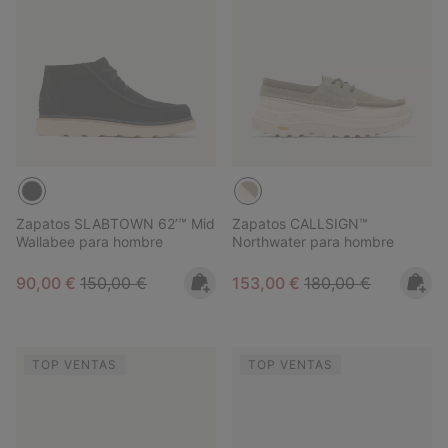
Zapatos SLABTOWN 62’™ Mid
Zapatos CALLSIGN™
Wallabee para hombre
Northwater para hombre
Sale price:
Regular price:
Sale price:
Regular price:
90,00 €
150,00 €
153,00 €
180,00 €
TOP VENTAS
TOP VENTAS