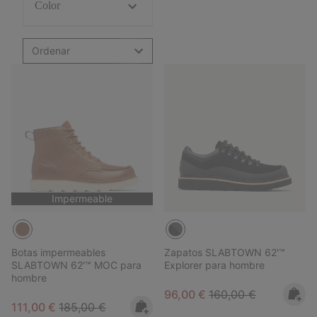
Color
Ordenar
Impermeable
Botas impermeables
Zapatos SLABTOWN 62'™
SLABTOWN 62'™ MOC para
Explorer para hombre
hombre
Sale price:
Regular price:
96,00 €
160,00 €
Sale price:
Regular price:
111,00 €
185,00 €