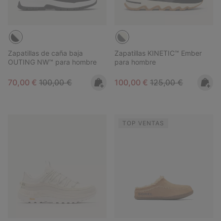
Zapatillas de caña baja
Zapatillas KINETIC™ Ember
OUTING NW™ para hombre
para hombre
Sale price:
Regular price:
Sale price:
Regular price:
70,00 €
100,00 €
100,00 €
125,00 €
TOP VENTAS