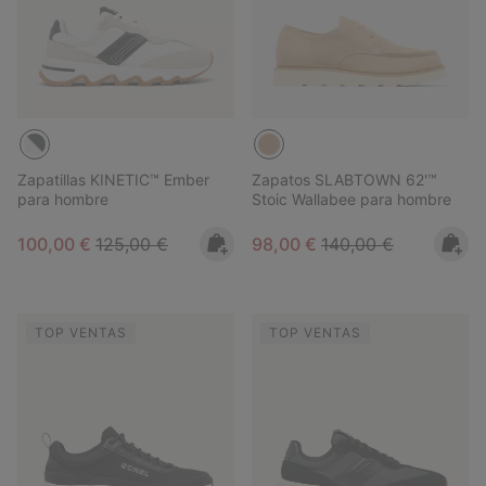
Zapatillas KINETIC™ Ember
Zapatos SLABTOWN 62'™
para hombre
Stoic Wallabee para hombre
Sale price:
Regular price:
Sale price:
Regular price:
100,00 €
125,00 €
98,00 €
140,00 €
TOP VENTAS
TOP VENTAS