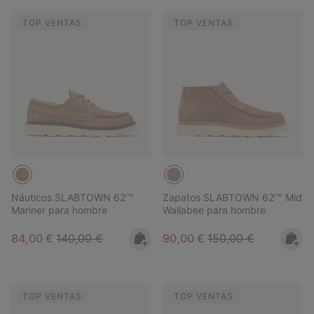
TOP VENTAS
TOP VENTAS
Náuticos SLABTOWN 62'™
Zapatos SLABTOWN 62’™ Mid
Mariner para hombre
Wallabee para hombre
Sale price:
Regular price:
Sale price:
Regular price:
84,00 €
140,00 €
90,00 €
150,00 €
TOP VENTAS
TOP VENTAS