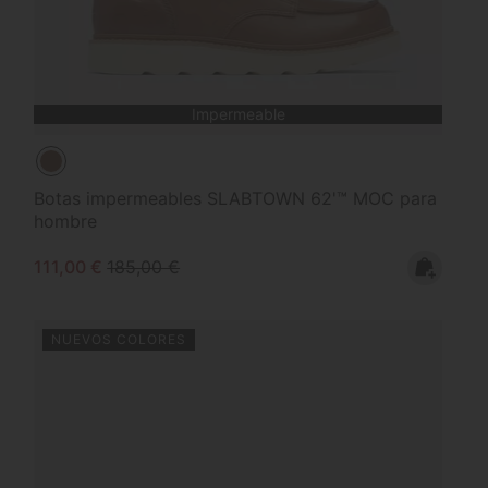
Impermeable
Botas impermeables SLABTOWN 62'™ MOC para
hombre
Sale price:
Regular price:
111,00 €
185,00 €
NUEVOS COLORES