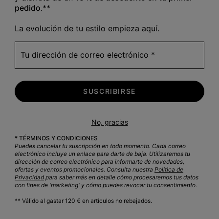
Sale price:
Regular price:
84,00 €
120,00 €
pedido
.**
La evolución de tu estilo empieza aquí.
Tu dirección de correo electrónico
SUSCRIBIRSE
Guia
Diseñadas par
No, gracias
* TÉRMINOS Y CONDICIONES
Puedes cancelar tu suscripción en todo momento. Cada correo
electrónico incluye un enlace para darte de baja. Utilizaremos tu
dirección de correo electrónico para informarte de novedades,
ofertas y eventos promocionales. Consulta nuestra
Política de
Privacidad
para saber más en detalle cómo procesaremos tus datos
con fines de 'marketing' y cómo puedes revocar tu consentimiento.
** Válido al gastar 120 € en artículos no rebajados.