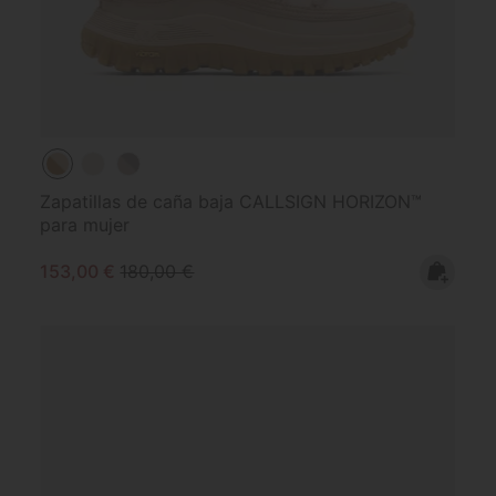
Zapatillas de caña baja CALLSIGN HORIZON™
para mujer
Sale price:
Regular price:
153,00 €
180,00 €