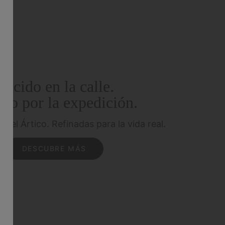
Nacido en la calle.
do por la expedición.
a el Ártico.
Refinadas para la vida real.
DESCUBRE MÁS