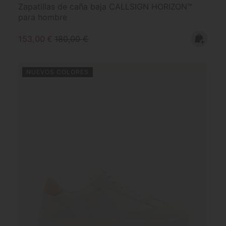
Zapatillas de caña baja CALLSIGN HORIZON™
para hombre
Sale price:
Regular price:
153,00 €
180,00 €
NUEVOS COLORES