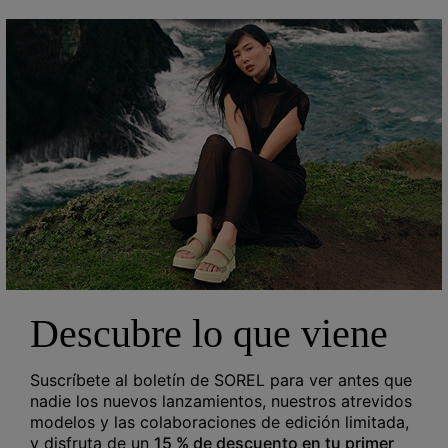
Descubre lo que viene
Suscríbete al boletín de SOREL para ver antes que
nadie los nuevos lanzamientos, nuestros atrevidos
Zapatillas ONA AVE™ T-Toe para mujer
modelos y las colaboraciones de edición limitada,
y disfruta de un
15 % de descuento en tu primer