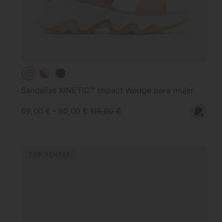
Sandalias KINETIC™ Impact Wedge para mujer
Minimum sale price:
Maximum sale price:
Regular price:
69,00 €
-
80,00 €
115,00 €
TOP VENTAS