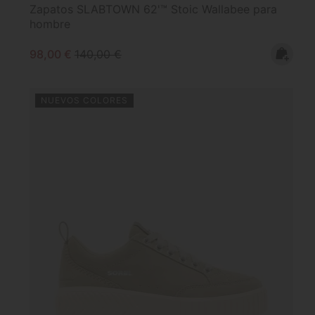
Zapatos SLABTOWN 62'™ Stoic Wallabee para
hombre
Sale price:
Regular price:
98,00 €
140,00 €
NUEVOS COLORES