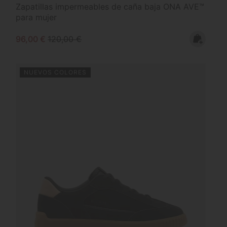
Zapatillas impermeables de caña baja ONA AVE™
para mujer
Sale price:
Regular price:
96,00 €
120,00 €
NUEVOS COLORES