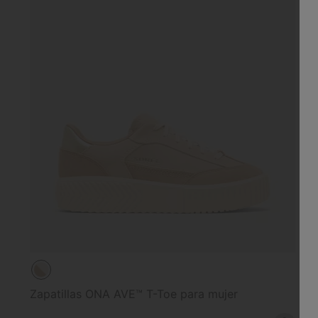
Zapatillas ONA AVE™ T-Toe para mujer