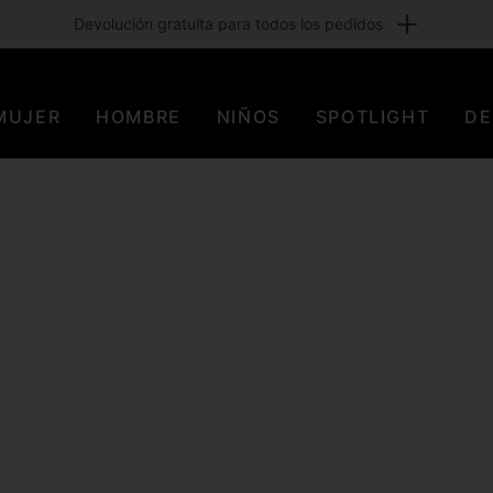
Inscríbete y obtén un descuento del 15 %
MUJER
HOMBRE
NIÑOS
SPOTLIGHT
DE