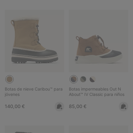
Botas de nieve Caribou™ para
Botas impermeables Out N
jóvenes
About™ IV Classic para niños
Regular price:
Regular price:
140,00 €
85,00 €