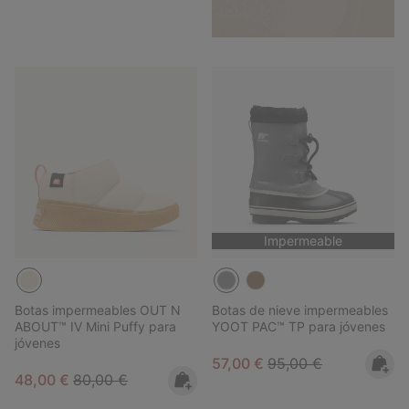
Impermeable
Botas impermeables OUT N
Botas de nieve impermeables
ABOUT™ IV Mini Puffy para
YOOT PAC™ TP para jóvenes
jóvenes
Sale price:
Regular price:
57,00 €
95,00 €
Sale price:
Regular price:
48,00 €
80,00 €