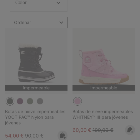
Color
Ordenar
Impermeable
Impermeable
Botas de nieve impermeables
Botas de nieve impermeables
YOOT PAC™ Nylon para
WHITNEY™ III para jóvenes
jóvenes
Sale price:
Regular price:
60,00 €
100,00 €
Sale price:
Regular price:
54,00 €
90,00 €