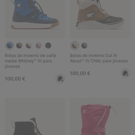
Botas de invierno de caña
Botas de invierno Out N
media Whitney™ III para
About™ IV Chillz para jóvenes
jóvenes
Regular price:
100,00 €
Regular price:
100,00 €