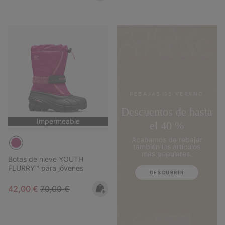
REBAJAS DE VERANO
Descuentos de hasta
Impermeable
el 40 %
Acabamos de rebajar
también los artículos
más populares.
Botas de nieve YOUTH
FLURRY™ para jóvenes
DESCUBRIR
Sale price:
Regular price:
42,00 €
70,00 €