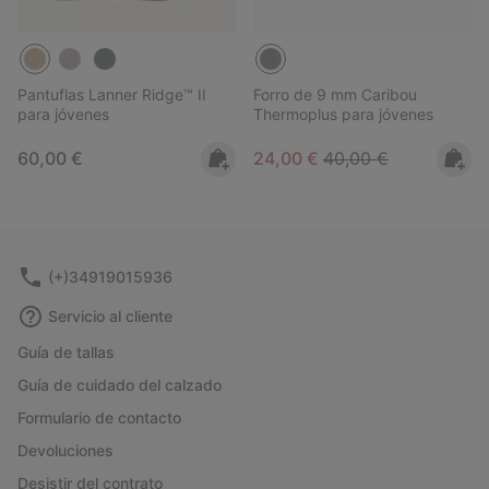
Pantuflas Lanner Ridge™ II
Forro de 9 mm Caribou
para jóvenes
Thermoplus para jóvenes
Regular price:
Sale price:
Regular price:
60,00 €
24,00 €
40,00 €
(+)34919015936
Servicio al cliente
Guía de tallas
Guía de cuidado del calzado
Formulario de contacto
Devoluciones
Desistir del contrato