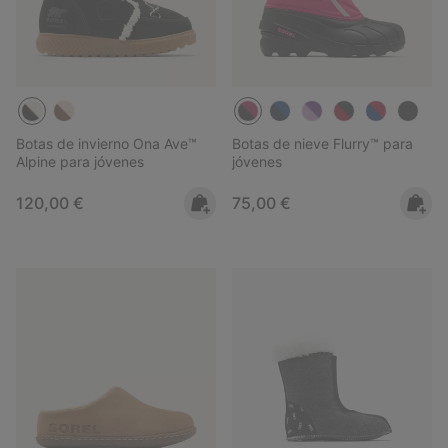
Botas de invierno Ona Ave™
Botas de nieve Flurry™ para
Alpine para jóvenes
jóvenes
Regular price:
Regular price:
120,00 €
75,00 €