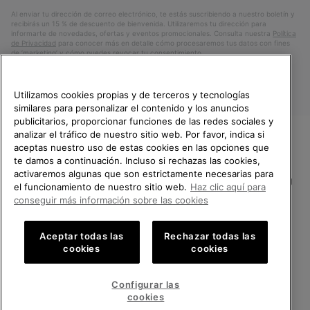
electrónico
Al enviar tu dirección de correo electrónico, te estás suscribiendo a nuestro boletín y
recibirás un 15 % de descuento de bienvenida. Utilizaremos tu dirección para
informarte de novedades, ofertas y eventos promocionales. Consulta nuestra
Política
de Privacidad
para conocer más en detalle cómo procesaremos tus datos con fines
de ’marketing’ y cómo puedes revocar tu consentimiento.
Utilizamos cookies propias y de terceros y tecnologías
similares para personalizar el contenido y los anuncios
publicitarios, proporcionar funciones de las redes sociales y
analizar el tráfico de nuestro sitio web. Por favor, indica si
aceptas nuestro uso de estas cookies en las opciones que
TE DAMOS LA BIENVENIDA A
te damos a continuación. Incluso si rechazas las cookies,
SOREL.
activaremos algunas que son estrictamente necesarias para
POR FAVOR, SELECCIONA TU
España
el funcionamiento de nuestro sitio web.
Haz clic aquí para
PAÍS.
conseguir más información sobre las cookies
©
2026
SOREL.Reservados todos los derechos.
Compras en línea disponibles
Política de Privacidad
Condiciones De Uso
Terminos de Venta
Aceptar todas las
Rechazar todas las
cookies
cookies
Garantía
Cookies
Impressum
Public CBCR
United States
Compra
en
Configurar las
Servicio al cliente: Lu. - Vi. de 9:00 a 13:00 y de 14:00 a 18:00
línea
Spain
España
Compra
(+)34919015936
cookies
disponi