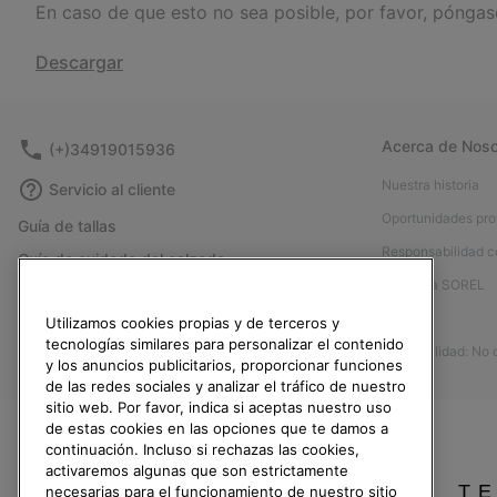
En caso de que esto no sea posible, por favor, pónga
Descargar
Acerca de Noso
(+)34919015936
Nuestra historia
Servicio al cliente
Oportunidades pro
Guía de tallas
Responsabilidad c
Guía de cuidado del calzado
Afíliese a SOREL
Formulario de contacto
Prensa
Utilizamos cookies propias y de terceros y
Devoluciones
tecnologías similares para personalizar el contenido
Accesibilidad: No
Desistir del contrato
y los anuncios publicitarios, proporcionar funciones
de las redes sociales y analizar el tráfico de nuestro
Estado del pedido
sitio web. Por favor, indica si aceptas nuestro uso
Envío
de estas cookies en las opciones que te damos a
continuación. Incluso si rechazas las cookies,
Pago
activaremos algunas que son estrictamente
TE
Preguntas frecuentes
necesarias para el funcionamiento de nuestro sitio