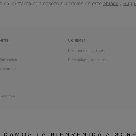
se en contacto con nosotros a través de este
enlace
/
Supp
tros
Comprar
Descuento estudiantes
fesionales
Promociones actuales
orporativa
 conforme
 DAMOS LA BIENVENIDA A SOR