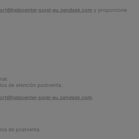
ort@helpcenter-sorel-eu.zendesk.com
y proporcione
nal.
ios de atención postventa.
ort@helpcenter-sorel-eu.zendesk.com
.
ios de postventa.