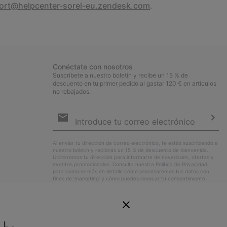
ort@helpcenter-sorel-eu.zendesk.com
.
Conéctate con nosotros
Suscríbete a nuestro boletín y recibe un 15 % de
descuento en tu primer pedido al gastar 120 € en artículos
no rebajados.
Suscripción
de
correo
Susc
electrónico
Al enviar tu dirección de correo electrónico, te estás suscribiendo a
nuestro boletín y recibirás un 15 % de descuento de bienvenida.
Utilizaremos tu dirección para informarte de novedades, ofertas y
eventos promocionales. Consulta nuestra
Política de Privacidad
para conocer más en detalle cómo procesaremos tus datos con
fines de ’marketing’ y cómo puedes revocar tu consentimiento.
EL.