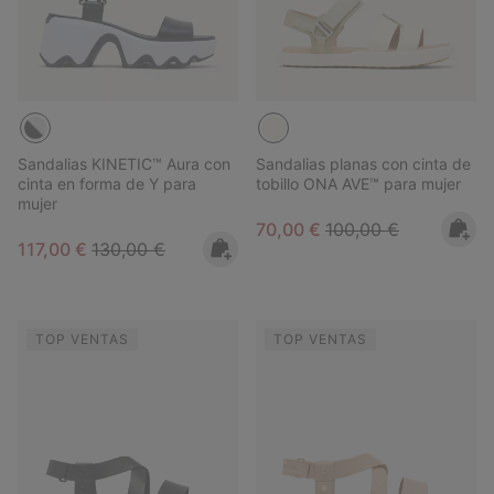
Sandalias KINETIC™ Aura con
Sandalias planas con cinta de
cinta en forma de Y para
tobillo ONA AVE™ para mujer
mujer
Sale price:
Regular price:
70,00 €
100,00 €
Sale price:
Regular price:
117,00 €
130,00 €
TOP VENTAS
TOP VENTAS