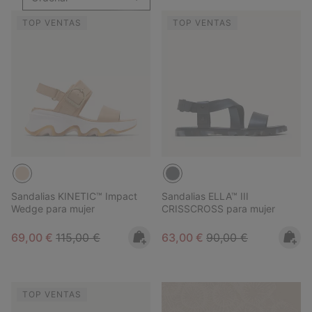
TOP VENTAS
TOP VENTAS
Sandalias KINETIC™ Impact
Sandalias ELLA™ III
Wedge para mujer
CRISSCROSS para mujer
Sale price:
Regular price:
Sale price:
Regular price:
69,00 €
115,00 €
63,00 €
90,00 €
TOP VENTAS