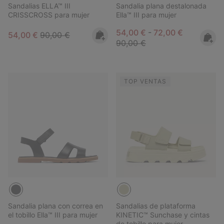
Sandalias ELLA™ III
Sandalia plana destalonada
CRISSCROSS para mujer
Ella™ III para mujer
Minimum sale price:
Maximum sale pric
Regular pri
54,00 €
-
72,00 €
Sale price:
Regular price:
54,00 €
90,00 €
90,00 €
TOP VENTAS
Sandalia plana con correa en
Sandalias de plataforma
el tobillo Ella™ III para mujer
KINETIC™ Sunchase y cintas
de tobillo para mujer