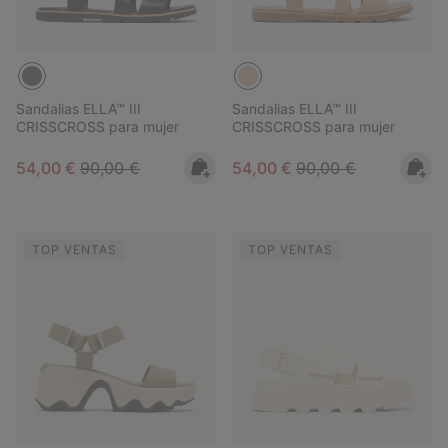
Sandalias ELLA™ III
Sandalias ELLA™ III
CRISSCROSS para mujer
CRISSCROSS para mujer
Sale price:
Regular price:
Sale price:
Regular price:
54,00 €
90,00 €
54,00 €
90,00 €
TOP VENTAS
TOP VENTAS