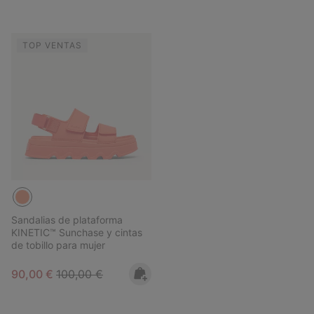
TOP VENTAS
Sandalias de plataforma
KINETIC™ Sunchase y cintas
de tobillo para mujer
Sale price:
Regular price:
90,00 €
100,00 €