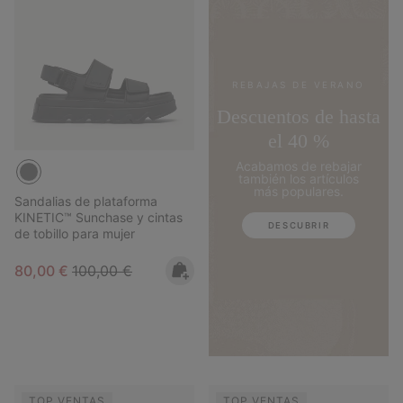
REBAJAS DE VERANO
Descuentos de hasta
el 40 %
Acabamos de rebajar
también los artículos
más populares.
Sandalias de plataforma
KINETIC™ Sunchase y cintas
DESCUBRIR
de tobillo para mujer
Sale price:
Regular price:
80,00 €
100,00 €
TOP VENTAS
TOP VENTAS