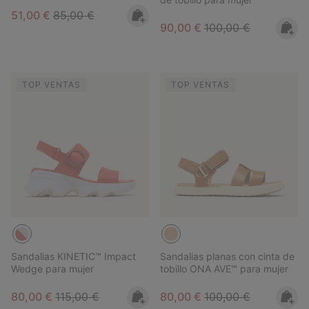
Sale price:
Regular price:
51,00 €
85,00 €
Sale price:
Regular price:
90,00 €
100,00 €
TOP VENTAS
TOP VENTAS
Sandalias KINETIC™ Impact
Sandalias planas con cinta de
Wedge para mujer
tobillo ONA AVE™ para mujer
Sale price:
Regular price:
Sale price:
Regular price:
80,00 €
115,00 €
80,00 €
100,00 €