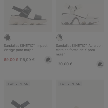
Sandalias KINETIC™ Impact
Sandalias KINETIC™ Aura con
Wedge para mujer
cinta en forma de Y para
mujer
Sale price:
Regular price:
69,00 €
115,00 €
Regular price:
130,00 €
TOP VENTAS
TOP VENTAS