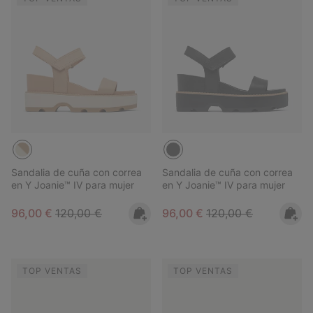
Sandalia de cuña con correa
Sandalia de cuña con correa
en Y Joanie™ IV para mujer
en Y Joanie™ IV para mujer
Sale price:
Regular price:
Sale price:
Regular price:
96,00 €
120,00 €
96,00 €
120,00 €
TOP VENTAS
TOP VENTAS