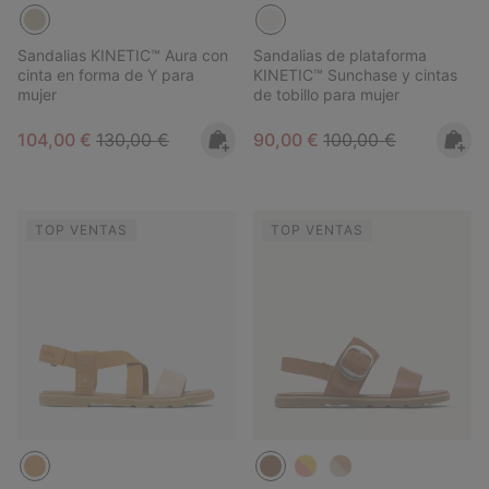
Sandalias KINETIC™ Aura con
Sandalias de plataforma
cinta en forma de Y para
KINETIC™ Sunchase y cintas
mujer
de tobillo para mujer
Sale price:
Regular price:
Sale price:
Regular price:
104,00 €
130,00 €
90,00 €
100,00 €
TOP VENTAS
TOP VENTAS