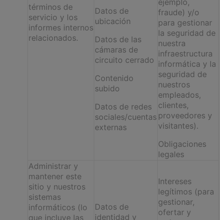
ejemplo,
términos de
Datos de
fraude) y/o
servicio y los
ubicación
para gestionar
informes internos
la seguridad de
relacionados.
Datos de las
nuestra
cámaras de
infraestructura
circuito cerrado
informática y la
seguridad de
Contenido
nuestros
subido
empleados,
clientes,
Datos de redes
proveedores y
sociales/cuentas
visitantes).
externas
Obligaciones
legales
Administrar y
mantener este
Intereses
sitio y nuestros
legítimos (para
sistemas
gestionar,
Datos de
informáticos (lo
ofertar y
identidad y
que incluye las