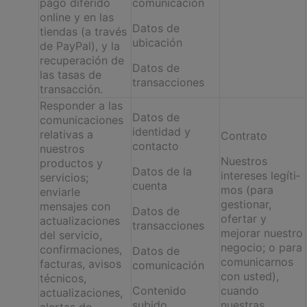
pago diferido
comunicación
online y en las
Datos de
tiendas (a través
ubicación
de PayPal), y la
recuperación de
Datos de
las tasas de
transacciones
transacción.
Responder a las
Datos de
comunicaciones
identidad y
relativas a
Contrato
contacto
nuestros
Nuestros
productos y
Datos de la
intereses legíti­
servicios;
cuenta
mos (para
enviarle
gestionar,
mensajes con
Datos de
ofertar y
actualizaciones
transacciones
mejorar nuestro
del servicio,
negocio; o para
confirmaciones,
Datos de
comuni­carnos
facturas, avisos
comunicación
con usted),
técnicos,
Contenido
cuando
actualizaciones,
subido
nuestras
alertas de