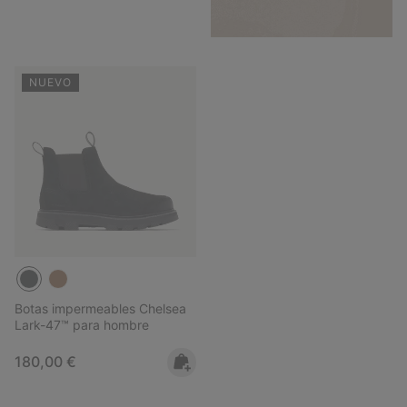
NUEVO
Botas impermeables Chelsea
Lark-47™ para hombre
Regular price:
180,00 €