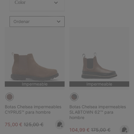
Color
Ordenar
Impermeable
Impermeable
Botas Chelsea impermeables
Botas Chelsea impermeables
CYPRUS™ para hombre
SLABTOWN 62'™ para
hombre
Sale price:
Regular price:
75,00 €
125,00 €
Sale price:
Regular price:
104,99 €
175,00 €