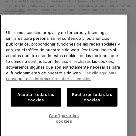
recibirás un 15 % de descuento de bienvenida. Utilizaremos tu dirección para
informarte de novedades, ofertas y eventos promocionales. Consulta nuestra
Política
de Privacidad
para conocer más en detalle cómo procesaremos tus datos con fines
de ’marketing’ y cómo puedes revocar tu consentimiento.
Utilizamos cookies propias y de terceros y tecnologías
similares para personalizar el contenido y los anuncios
publicitarios, proporcionar funciones de las redes sociales y
analizar el tráfico de nuestro sitio web. Por favor, indica si
aceptas nuestro uso de estas cookies en las opciones que
TE DAMOS LA BIENVENIDA A
te damos a continuación. Incluso si rechazas las cookies,
SOREL.
activaremos algunas que son estrictamente necesarias para
POR FAVOR, SELECCIONA TU
España
el funcionamiento de nuestro sitio web.
Haz clic aquí para
PAÍS.
conseguir más información sobre las cookies
©
2026
SOREL.Reservados todos los derechos.
Compras en línea disponibles
Política de Privacidad
Condiciones De Uso
Terminos de Venta
Aceptar todas las
Rechazar todas las
cookies
cookies
Garantía
Cookies
Impressum
Public CBCR
United States
Compra
en
Configurar las
Servicio al cliente: Lu. - Vi. de 9:00 a 13:00 y de 14:00 a 18:00
línea
Spain
España
Compra
(+)34919015936
cookies
disponi
en
línea