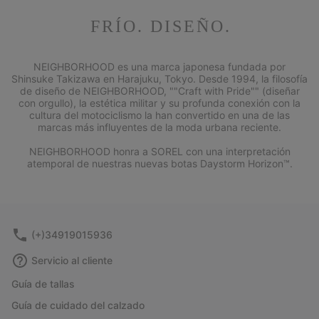
FRÍO. DISEÑO.
NEIGHBORHOOD es una marca japonesa fundada por
Shinsuke Takizawa en Harajuku, Tokyo. Desde 1994, la filosofía
de diseño de NEIGHBORHOOD, ""Craft with Pride"" (diseñar
con orgullo), la estética militar y su profunda conexión con la
cultura del motociclismo la han convertido en una de las
marcas más influyentes de la moda urbana reciente.
NEIGHBORHOOD honra a SOREL con una interpretación
atemporal de nuestras nuevas botas Daystorm Horizon™.
(+)34919015936
Servicio al cliente
Guía de tallas
Guía de cuidado del calzado