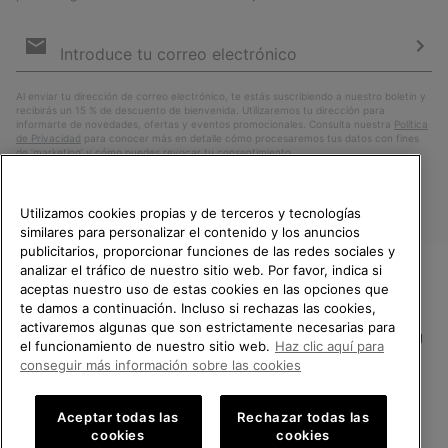
Suscripción
de
correo
Susc
electrónico
Al enviar tu dirección de correo electrónico, te estás suscribiendo a nuestro boletín y
recibirás un 15 % de descuento de bienvenida. Utilizaremos tu dirección para
informarte de novedades, ofertas y eventos promocionales. Consulta nuestra
Política
de Privacidad
para conocer más en detalle cómo procesaremos tus datos con fines
de ’marketing’ y cómo puedes revocar tu consentimiento.
Utilizamos cookies propias y de terceros y tecnologías
similares para personalizar el contenido y los anuncios
publicitarios, proporcionar funciones de las redes sociales y
analizar el tráfico de nuestro sitio web. Por favor, indica si
aceptas nuestro uso de estas cookies en las opciones que
TE DAMOS LA BIENVENIDA A
te damos a continuación. Incluso si rechazas las cookies,
SOREL.
activaremos algunas que son estrictamente necesarias para
POR FAVOR, SELECCIONA TU
España
el funcionamiento de nuestro sitio web.
Haz clic aquí para
PAÍS.
conseguir más información sobre las cookies
©
2026
SOREL.Reservados todos los derechos.
Compras en línea disponibles
Política de Privacidad
Condiciones De Uso
Terminos de Venta
Aceptar todas las
Rechazar todas las
cookies
cookies
Garantía
Cookies
Impressum
Public CBCR