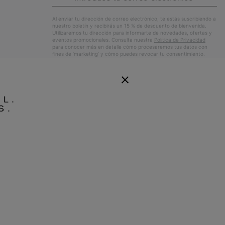
correo
Susc
electrónico
Al enviar tu dirección de correo electrónico, te estás suscribiendo a
nuestro boletín y recibirás un 15 % de descuento de bienvenida.
Utilizaremos tu dirección para informarte de novedades, ofertas y
eventos promocionales. Consulta nuestra
Política de Privacidad
para conocer más en detalle cómo procesaremos tus datos con
fines de ’marketing’ y cómo puedes revocar tu consentimiento.
EL.
S.