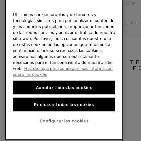
Afíliese a SOREL
Formulario de contacto
Prensa
Utilizamos cookies propias y de terceros y
Devoluciones
tecnologías similares para personalizar el contenido
Accesibilidad: No
Desistir del contrato
y los anuncios publicitarios, proporcionar funciones
de las redes sociales y analizar el tráfico de nuestro
Estado del pedido
sitio web. Por favor, indica si aceptas nuestro uso
Envío
de estas cookies en las opciones que te damos a
continuación. Incluso si rechazas las cookies,
Pago
activaremos algunas que son estrictamente
TE
Preguntas frecuentes
necesarias para el funcionamiento de nuestro sitio
P
web.
Haz clic aquí para conseguir más información
sobre las cookies
Aceptar todas las cookies
España
Rechazar todas las cookies
©
2026
SOREL.Reservados todos los derechos.
Política de Privacidad
Condiciones De Uso
Terminos de Venta
Garantí
Configurar las cookies
Servicio al cliente: Lu. - Vi. de 9:00 a 13:00 y de 14:00 a 18:00
(+)34919015936