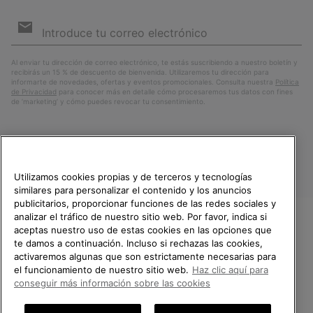
Suscripción
de
correo
Susc
electrónico
Al enviar tu dirección de correo electrónico, te estás suscribiendo a nuestro boletín y
recibirás un 15 % de descuento de bienvenida. Utilizaremos tu dirección para
informarte de novedades, ofertas y eventos promocionales. Consulta nuestra
Política
de Privacidad
para conocer más en detalle cómo procesaremos tus datos con fines
de ’marketing’ y cómo puedes revocar tu consentimiento.
Utilizamos cookies propias y de terceros y tecnologías
similares para personalizar el contenido y los anuncios
publicitarios, proporcionar funciones de las redes sociales y
analizar el tráfico de nuestro sitio web. Por favor, indica si
aceptas nuestro uso de estas cookies en las opciones que
España
TE DAMOS LA BIENVENIDA A
te damos a continuación. Incluso si rechazas las cookies,
SOREL.
activaremos algunas que son estrictamente necesarias para
©
2026
SOREL.Reservados todos los derechos.
POR FAVOR, SELECCIONA TU
el funcionamiento de nuestro sitio web.
Haz clic aquí para
PAÍS.
Política de Privacidad
Condiciones De Uso
Terminos de Venta
conseguir más información sobre las cookies
Garantía
Cookies
Impressum
Public CBCR
Compras en línea disponibles