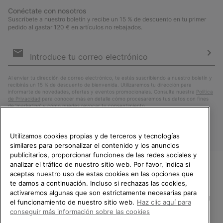
Conéctate con nosotros
Suscríbete a nuestro boletín y recibe un 15 % de descuento en tu primer
pedido al gastar 120 € en artículos no rebajados.
Suscripción
de
correo
Susc
electrónico
Al enviar tu dirección de correo electrónico, te estás suscribiendo a nuestro boletín y
recibirás un 15 % de descuento de bienvenida. Utilizaremos tu dirección para
informarte de novedades, ofertas y eventos promocionales. Consulta nuestra
Política
de Privacidad
para conocer más en detalle cómo procesaremos tus datos con fines
de ’marketing’ y cómo puedes revocar tu consentimiento.
Utilizamos cookies propias y de terceros y tecnologías
similares para personalizar el contenido y los anuncios
publicitarios, proporcionar funciones de las redes sociales y
analizar el tráfico de nuestro sitio web. Por favor, indica si
aceptas nuestro uso de estas cookies en las opciones que
TE DAMOS LA BIENVENIDA A
te damos a continuación. Incluso si rechazas las cookies,
SOREL.
activaremos algunas que son estrictamente necesarias para
POR FAVOR, SELECCIONA TU
España
el funcionamiento de nuestro sitio web.
Haz clic aquí para
PAÍS.
conseguir más información sobre las cookies
©
2026
SOREL.Reservados todos los derechos.