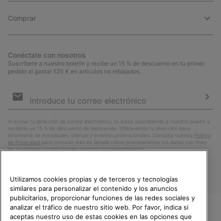
Comprar
Conéctate con nosotros
Suscríbete a nuestro boletín y recibe un 15 % de descuento en tu primer
pedido al gastar 120 € en artículos no rebajados.
Suscripción
de
correo
Susc
electrónico
Al enviar tu dirección de correo electrónico, te estás suscribiendo a nuestro boletín y
recibirás un 15 % de descuento de bienvenida. Utilizaremos tu dirección para
informarte de novedades, ofertas y eventos promocionales. Consulta nuestra
Política
de Privacidad
para conocer más en detalle cómo procesaremos tus datos con fines
de ’marketing’ y cómo puedes revocar tu consentimiento.
Utilizamos cookies propias y de terceros y tecnologías
similares para personalizar el contenido y los anuncios
publicitarios, proporcionar funciones de las redes sociales y
analizar el tráfico de nuestro sitio web. Por favor, indica si
aceptas nuestro uso de estas cookies en las opciones que