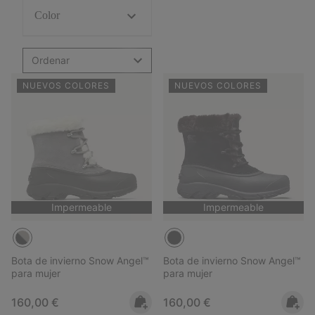
Color
Ordenar
NUEVOS COLORES
NUEVOS COLORES
Impermeable
Impermeable
Bota de invierno Snow Angel™
Bota de invierno Snow Angel™
para mujer
para mujer
Regular price:
Regular price:
160,00 €
160,00 €