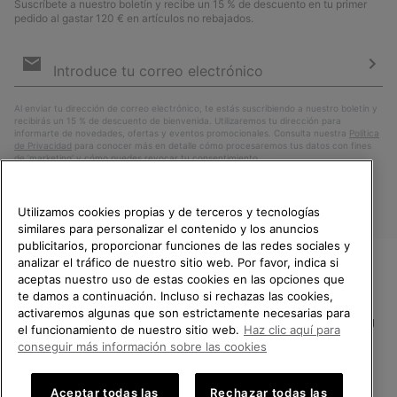
Suscríbete a nuestro boletín y recibe un 15 % de descuento en tu primer
pedido al gastar 120 € en artículos no rebajados.
Suscripción
de
correo
Susc
electrónico
Al enviar tu dirección de correo electrónico, te estás suscribiendo a nuestro boletín y
recibirás un 15 % de descuento de bienvenida. Utilizaremos tu dirección para
informarte de novedades, ofertas y eventos promocionales. Consulta nuestra
Política
de Privacidad
para conocer más en detalle cómo procesaremos tus datos con fines
de ’marketing’ y cómo puedes revocar tu consentimiento.
Utilizamos cookies propias y de terceros y tecnologías
similares para personalizar el contenido y los anuncios
publicitarios, proporcionar funciones de las redes sociales y
analizar el tráfico de nuestro sitio web. Por favor, indica si
aceptas nuestro uso de estas cookies en las opciones que
TE DAMOS LA BIENVENIDA A
te damos a continuación. Incluso si rechazas las cookies,
SOREL.
activaremos algunas que son estrictamente necesarias para
POR FAVOR, SELECCIONA TU
España
el funcionamiento de nuestro sitio web.
Haz clic aquí para
PAÍS.
conseguir más información sobre las cookies
©
2026
SOREL.Reservados todos los derechos.
Compras en línea disponibles
Política de Privacidad
Condiciones De Uso
Terminos de Venta
Aceptar todas las
Rechazar todas las