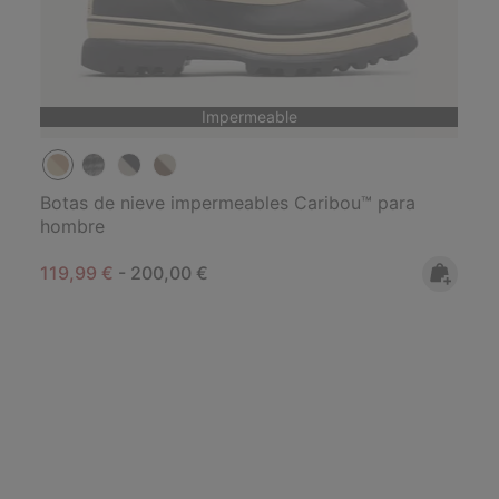
Impermeable
Botas de nieve impermeables Caribou™ para
hombre
Minimum sale price:
Maximum price:
119,99 €
-
200,00 €