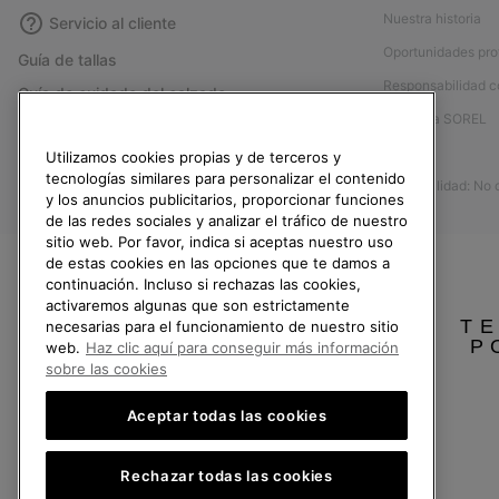
Nuestra historia
Servicio al cliente
Oportunidades pro
Guía de tallas
Responsabilidad c
Guía de cuidado del calzado
Afíliese a SOREL
Formulario de contacto
Prensa
Utilizamos cookies propias y de terceros y
Devoluciones
tecnologías similares para personalizar el contenido
Accesibilidad: No
Desistir del contrato
y los anuncios publicitarios, proporcionar funciones
de las redes sociales y analizar el tráfico de nuestro
Estado del pedido
sitio web. Por favor, indica si aceptas nuestro uso
Envío
de estas cookies en las opciones que te damos a
continuación. Incluso si rechazas las cookies,
Pago
activaremos algunas que son estrictamente
TE
Preguntas frecuentes
necesarias para el funcionamiento de nuestro sitio
P
web.
Haz clic aquí para conseguir más información
sobre las cookies
Aceptar todas las cookies
España
Rechazar todas las cookies
©
2026
SOREL.Reservados todos los derechos.