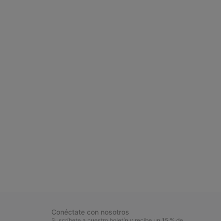
Conéctate con nosotros
Suscríbete a nuestro boletín y recibe un 15 % de