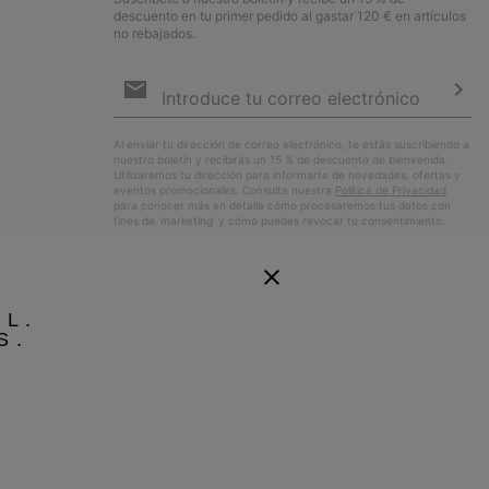
descuento en tu primer pedido al gastar 120 € en artículos
no rebajados.
Suscripción
de
correo
Susc
electrónico
Al enviar tu dirección de correo electrónico, te estás suscribiendo a
nuestro boletín y recibirás un 15 % de descuento de bienvenida.
Utilizaremos tu dirección para informarte de novedades, ofertas y
eventos promocionales. Consulta nuestra
Política de Privacidad
para conocer más en detalle cómo procesaremos tus datos con
fines de ’marketing’ y cómo puedes revocar tu consentimiento.
EL.
S.