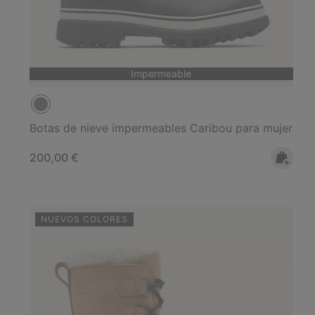
Impermeable
Botas de nieve impermeables Caribou para mujer
Regular price:
200,00 €
NUEVOS COLORES