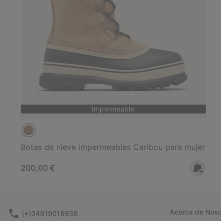
Impermeable
Botas de nieve impermeables Caribou para mujer
Regular price:
200,00 €
Acerca de Noso
(+)34919015936