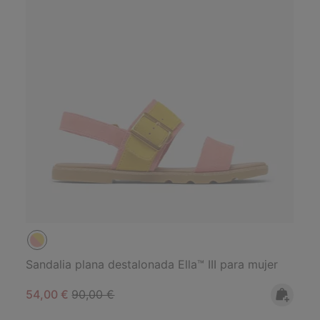
Sandalia plana destalonada Ella™ III para mujer
Sale price:
Regular price:
54,00 €
90,00 €