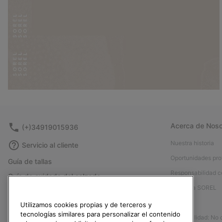
Acerca de Noso
(+)34919015936
Nuestra historia
Servicio al cliente
Oportunidades pro
Guía de tallas
Responsabilidad c
Guía de cuidado del calzado
Afíliese a SOREL
Formulario de contacto
Prensa
Utilizamos cookies propias y de terceros y
Devoluciones
tecnologías similares para personalizar el contenido
Accesibilidad: No
Desistir del contrato