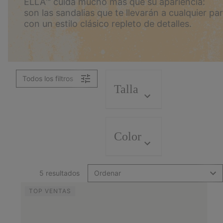
ELLA™ cuida mucho más que su apariencia:
son las sandalias que te llevarán a cualquier par
con un estilo clásico repleto de detalles.
Todos los filtros
Talla
Color
5 resultados
Ordenar
TOP VENTAS