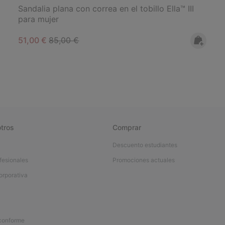
Sandalia plana con correa en el tobillo Ella™ III
para mujer
Sale price:
Regular price:
51,00 €
85,00 €
tros
Comprar
Descuento estudiantes
fesionales
Promociones actuales
orporativa
 conforme