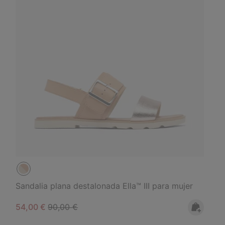
Sandalia plana destalonada Ella™ III para mujer
Sale price:
Regular price:
54,00 €
90,00 €