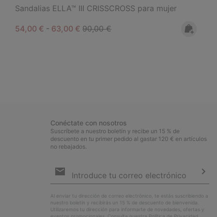
Sandalias ELLA™ III CRISSCROSS para mujer
Minimum sale price:
Maximum sale price:
Regular price:
54,00 €
-
63,00 €
90,00 €
Conéctate con nosotros
Suscríbete a nuestro boletín y recibe un 15 % de
descuento en tu primer pedido al gastar 120 € en artículos
no rebajados.
Suscripción
de
correo
Susc
electrónico
Al enviar tu dirección de correo electrónico, te estás suscribiendo a
nuestro boletín y recibirás un 15 % de descuento de bienvenida.
Utilizaremos tu dirección para informarte de novedades, ofertas y
eventos promocionales. Consulta nuestra
Política de Privacidad