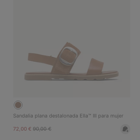
Sandalia plana destalonada Ella™ III para mujer
Sale price:
Regular price:
72,00 €
90,00 €