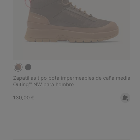
Zapatillas tipo bota impermeables de caña media
Outing™ NW para hombre
Regular price:
130,00 €