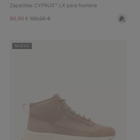
Zapatillas CYPRUS™ LX para hombre
Sale price:
Regular price:
60,00 €
100,00 €
NUEVO