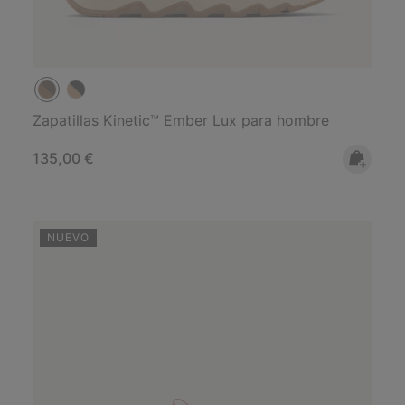
Zapatillas Kinetic™ Ember Lux para hombre
Regular price:
135,00 €
NUEVO