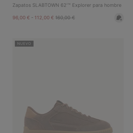
Zapatos SLABTOWN 62'™ Explorer para hombre
Minimum sale price:
Maximum sale price:
Regular price:
96,00 €
-
112,00 €
160,00 €
NUEVO