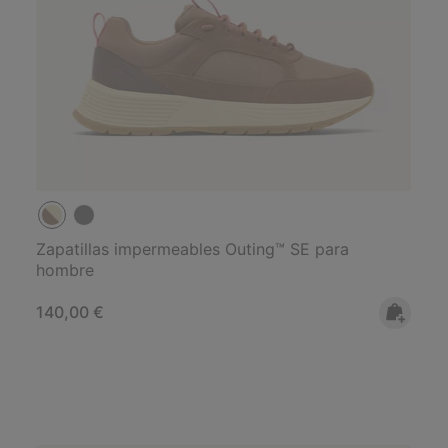
Zapatillas impermeables Outing™ SE para
hombre
Regular price:
140,00 €