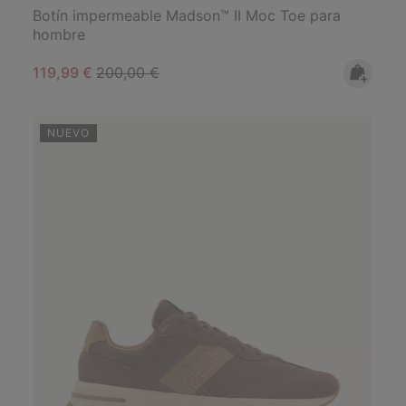
Botín impermeable Madson™ II Moc Toe para
hombre
Sale price:
Regular price:
119,99 €
200,00 €
NUEVO