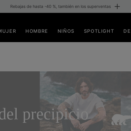
Envío gratuito para los miembros o a partir de 80 €. Únete ahora
MUJER
HOMBRE
NIÑOS
SPOTLIGHT
DE
del precipicio