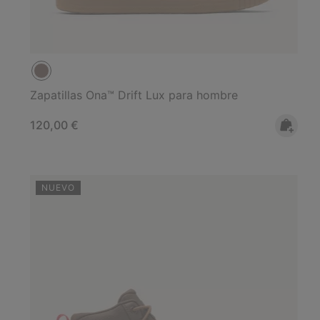
Zapatillas Ona™ Drift Lux para hombre
Regular price:
120,00 €
NUEVO