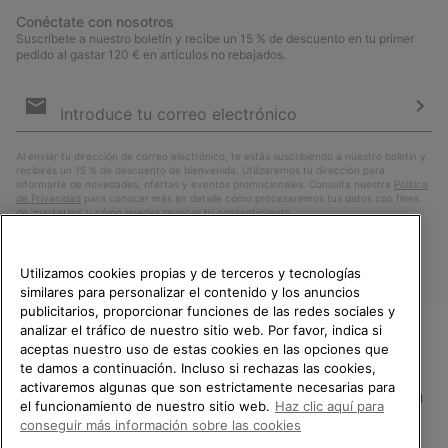
Conéctate con nosotros
Suscríbete a nuestro boletín y recibe un 15 % de descuento en tu primer
pedido al gastar 120 € en artículos no rebajados.
Suscripción
de
correo
Susc
electrónico
Al enviar tu dirección de correo electrónico, te estás suscribiendo a nuestro boletín y
recibirás un 15 % de descuento de bienvenida. Utilizaremos tu dirección para
informarte de novedades, ofertas y eventos promocionales. Consulta nuestra
Política
de Privacidad
para conocer más en detalle cómo procesaremos tus datos con fines
de ’marketing’ y cómo puedes revocar tu consentimiento.
Utilizamos cookies propias y de terceros y tecnologías
similares para personalizar el contenido y los anuncios
publicitarios, proporcionar funciones de las redes sociales y
analizar el tráfico de nuestro sitio web. Por favor, indica si
aceptas nuestro uso de estas cookies en las opciones que
TE DAMOS LA BIENVENIDA A
te damos a continuación. Incluso si rechazas las cookies,
SOREL.
activaremos algunas que son estrictamente necesarias para
POR FAVOR, SELECCIONA TU
España
el funcionamiento de nuestro sitio web.
Haz clic aquí para
PAÍS.
conseguir más información sobre las cookies
©
2026
SOREL.Reservados todos los derechos.