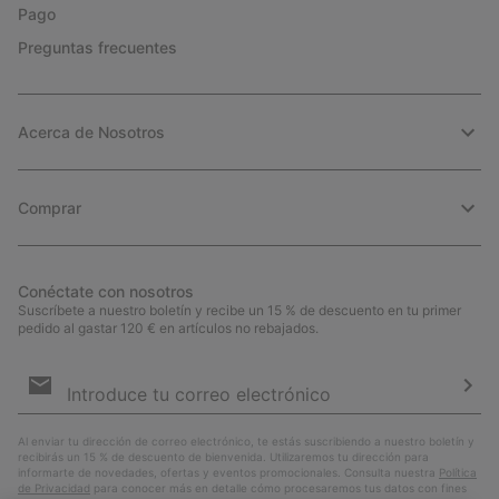
Pago
Preguntas frecuentes
Acerca de Nosotros
Comprar
Conéctate con nosotros
Suscríbete a nuestro boletín y recibe un 15 % de descuento en tu primer
pedido al gastar 120 € en artículos no rebajados.
Suscripción
de
correo
Susc
electrónico
Al enviar tu dirección de correo electrónico, te estás suscribiendo a nuestro boletín y
recibirás un 15 % de descuento de bienvenida. Utilizaremos tu dirección para
informarte de novedades, ofertas y eventos promocionales. Consulta nuestra
Política
de Privacidad
para conocer más en detalle cómo procesaremos tus datos con fines