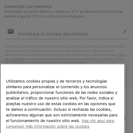
Conéctate con nosotros
Suscríbete a nuestro boletín y recibe un 15 % de descuento en tu primer
pedido al gastar 120 € en artículos no rebajados.
Suscripción
de
correo
Susc
electrónico
Al enviar tu dirección de correo electrónico, te estás suscribiendo a nuestro boletín y
recibirás un 15 % de descuento de bienvenida. Utilizaremos tu dirección para
informarte de novedades, ofertas y eventos promocionales. Consulta nuestra
Política
de Privacidad
para conocer más en detalle cómo procesaremos tus datos con fines
de ’marketing’ y cómo puedes revocar tu consentimiento.
Utilizamos cookies propias y de terceros y tecnologías
similares para personalizar el contenido y los anuncios
publicitarios, proporcionar funciones de las redes sociales y
analizar el tráfico de nuestro sitio web. Por favor, indica si
aceptas nuestro uso de estas cookies en las opciones que
TE DAMOS LA BIENVENIDA A
te damos a continuación. Incluso si rechazas las cookies,
SOREL.
activaremos algunas que son estrictamente necesarias para
POR FAVOR, SELECCIONA TU
España
el funcionamiento de nuestro sitio web.
Haz clic aquí para
PAÍS.
conseguir más información sobre las cookies
©
2026
SOREL.Reservados todos los derechos.